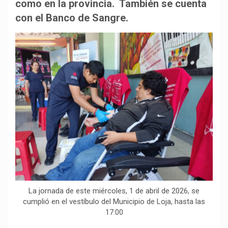
b
s
g
L
a
como en la provincia. También se cuenta
o
A
r
i
r
con el Banco de Sangre.
o
p
a
n
t
k
p
m
k
i
r
La jornada de este miércoles, 1 de abril de 2026, se
cumplió en el vestíbulo del Municipio de Loja, hasta las
17:00