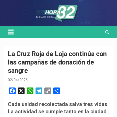
Skip
Medio de comunicación digital
HORA32
to
content
La Cruz Roja de Loja continúa con
las campañas de donación de
sangre
02/04/2026
F
X
W
T
C
C
a
h
e
o
o
Cada unidad recolectada salva tres vidas.
c
a
l
p
m
La actividad se cumple tanto en la ciudad
e
t
e
y
p