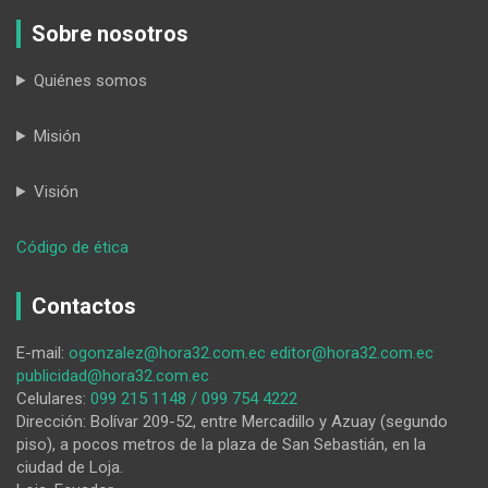
Sobre nosotros
Quiénes somos
Misión
Visión
:
Código de ética
La
Cruz
Contactos
Roja
de
E-mail:
ogonzalez@hora32.com.ec
editor@hora32.com.ec
Loja
publicidad@hora32.com.ec
continúa
Celulares:
099 215 1148 / 099 754 4222
con
Dirección: Bolívar 209-52, entre Mercadillo y Azuay (segundo
las
piso), a pocos metros de la plaza de San Sebastián, en la
campañas
ciudad de Loja.
de