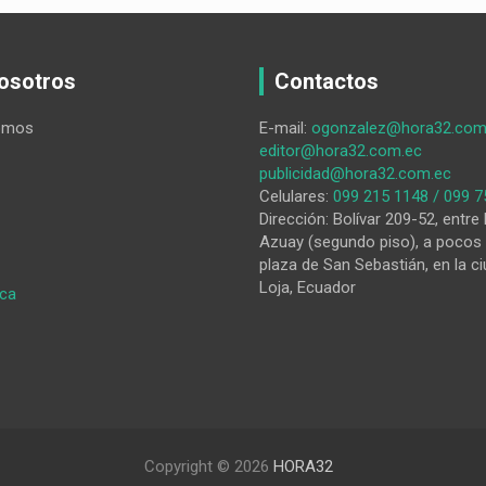
osotros
Contactos
omos
E-mail:
ogonzalez@hora32.com
editor@hora32.com.ec
publicidad@hora32.com.ec
Celulares:
099 215 1148 / 099 7
Dirección: Bolívar 209-52, entre 
Azuay (segundo piso), a pocos 
plaza de San Sebastián, en la ci
Loja, Ecuador
:
ica
La
ciudad
de
Loja
se
mantiene
sin
Copyright © 2026
HORA32
el