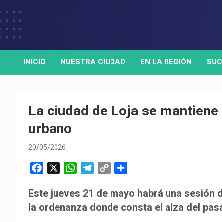
Skip
to
Medio de comunicación digital
HORA32
content
INICIO
NUESTRA CIUDAD
EN LA REGIÓN
SUC
La ciudad de Loja se mantiene 
urbano
20/05/2026
F
X
W
T
C
C
a
h
e
o
o
Este jueves 21 de mayo habrá una sesión d
c
a
l
p
m
la ordenanza donde consta el alza del pasa
e
t
e
y
p
b
s
g
L
a