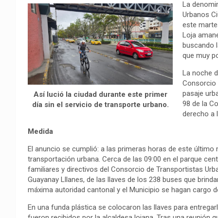
La denomin
o
A
r
i
r
Urbanos Ciu
o
p
a
n
t
este martes
k
p
m
k
i
Loja amane
buscando l
r
que muy po
La noche de
Consorcio h
pasaje urb
Así lució la ciudad durante este primer
98 de la Co
día sin el servicio de transporte urbano.
derecho a l
Medida
El anuncio se cumplió: a las primeras horas de este último ma
transportación urbana. Cerca de las 09:00 en el parque cent
familiares y directivos del Consorcio de Transportistas Urb
Guayanay Lllanes, de las llaves de los 238 buses que brinda
máxima autoridad cantonal y el Municipio se hagan cargo de
En una funda plástica se colocaron las llaves para entrega
fueron recibidos por la alcaldesa lojana. Tras una reunió