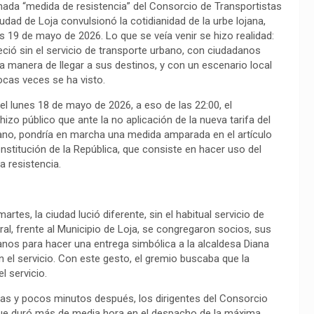
ada “medida de resistencia” del Consorcio de Transportistas
dad de Loja convulsionó la cotidianidad de la urbe lojana,
 19 de mayo de 2026. Lo que se veía venir se hizo realidad:
ció sin el servicio de transporte urbano, con ciudadanos
a manera de llegar a sus destinos, y con un escenario local
cas veces se ha visto.
l lunes 18 de mayo de 2026, a eso de las 22:00, el
izo público que ante la no aplicación de la nueva tarifa del
ano, pondría en marcha una medida amparada en el artículo
nstitución de la República, que consiste en hacer uso del
a resistencia.
rtes, la ciudad lució diferente, sin el habitual servicio de
ral, frente al Municipio de Loja, se congregaron socios, sus
anos para hacer una entrega simbólica a la alcaldesa Diana
n el servicio. Con este gesto, el gremio buscaba que la
l servicio.
rlas y pocos minutos después, los dirigentes del Consorcio
n que duró más de media hora en el despacho de la máxima