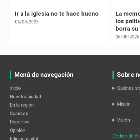
La memoria selectiva un mal en
Cuando la
los políticos, cuando la crítica
hacia ad
borra su propia historia
06/08/2026
06/08/2026
Menú de navegación
Sobre n
Inicio
Quiénes s
Nuestra ciudad
Misión
En la región
Sucesos
Visión
Deportivo
Opinión
Código de ét
Edición digital