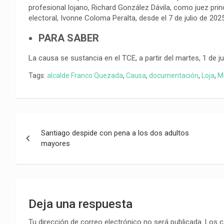
profesional lojano, Richard González Dávila, como juez princ
electoral, Ivonne Coloma Peralta, desde el 7 de julio de 2025
PARA SABER
La causa se sustancia en el TCE, a partir del martes, 1 de ju
Tags:
alcalde Franco Quezada
,
Causa
,
documentación
,
Loja
,
M
Navegación
Santiago despide con pena a los dos adultos
de
mayores
entradas
Deja una respuesta
Tu dirección de correo electrónico no será publicada.
Los c