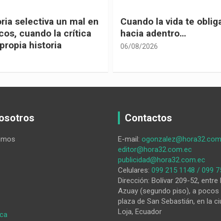
 vida te obliga a mirar
Urnas, democracia y el
entro…
vivir
05/08/2026
osotros
Contactos
omos
E-mail:
ogonzalez@hora32.com
editor@hora32.com.ec
publicidad@hora32.com.ec
Celulares:
099 215 1148 / 099 7
Dirección: Bolívar 209-52, entre 
Azuay (segundo piso), a pocos 
plaza de San Sebastián, en la ci
Loja, Ecuador
:
ica