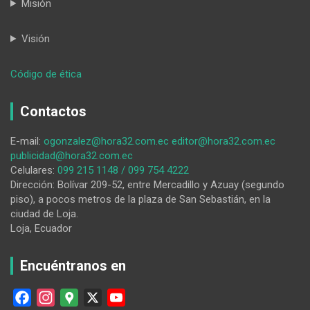
Misión
Visión
:
Código de ética
HORA32
30-
Contactos
12-
2025
E-mail:
ogonzalez@hora32.com.ec
editor@hora32.com.ec
publicidad@hora32.com.ec
Celulares:
099 215 1148 / 099 754 4222
Dirección: Bolívar 209-52, entre Mercadillo y Azuay (segundo
piso), a pocos metros de la plaza de San Sebastián, en la
ciudad de Loja.
Loja, Ecuador
Encuéntranos en
F
I
G
X
Y