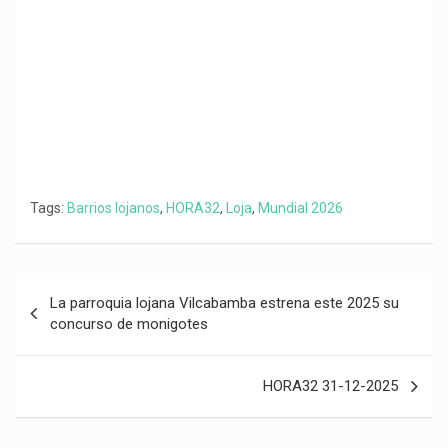
k
p
m
k
i
r
Tags:
Barrios lojanos
,
HORA32
,
Loja
,
Mundial 2026
Navegación
La parroquia lojana Vilcabamba estrena este 2025 su
de
concurso de monigotes
entradas
HORA32 31-12-2025