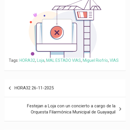
k
p
m
k
i
r
Tags:
HORA32
,
Loja
,
MAL ESTADO VIAS
,
Miguel Riofrío
,
VIAS
Navegación
HORA32 26-11-2025
de
entradas
Festejan a Loja con un concierto a cargo de la
Orquesta Filarmónica Municipal de Guayaquil