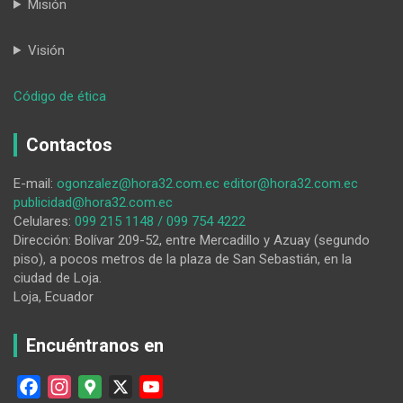
Misión
Visión
:
Código de ética
HORA32
27-
Contactos
11-
2025
E-mail:
ogonzalez@hora32.com.ec
editor@hora32.com.ec
publicidad@hora32.com.ec
Celulares:
099 215 1148 / 099 754 4222
Dirección: Bolívar 209-52, entre Mercadillo y Azuay (segundo
piso), a pocos metros de la plaza de San Sebastián, en la
ciudad de Loja.
Loja, Ecuador
Encuéntranos en
F
I
G
X
Y