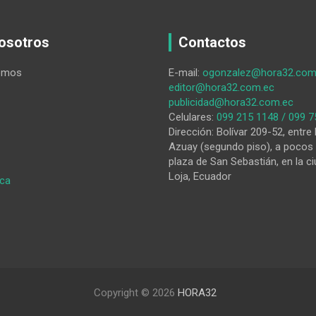
osotros
Contactos
omos
E-mail:
ogonzalez@hora32.com
editor@hora32.com.ec
publicidad@hora32.com.ec
Celulares:
099 215 1148 / 099 7
Dirección: Bolívar 209-52, entre 
Azuay (segundo piso), a pocos 
plaza de San Sebastián, en la ci
Loja, Ecuador
:
ica
HORA32
15-
09-
2022
Copyright © 2026
HORA32