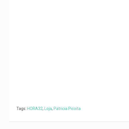
o
p
a
n
t
k
p
m
k
i
r
Tags:
HORA32
,
Loja
,
Patricia Picoita