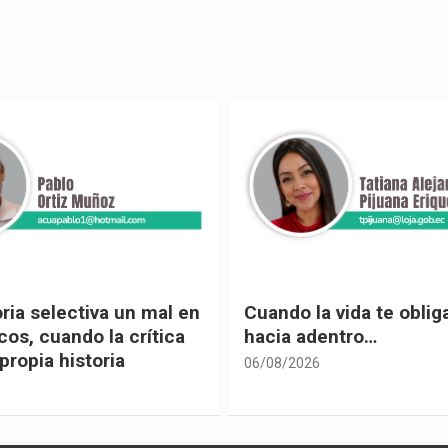
 vida te obliga a mirar
Urnas, democracia y el
entro…
vivir
05/08/2026