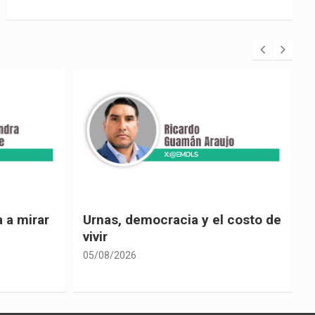
 costo de
El país de las explicaciones
convenientes
05/08/2026
0