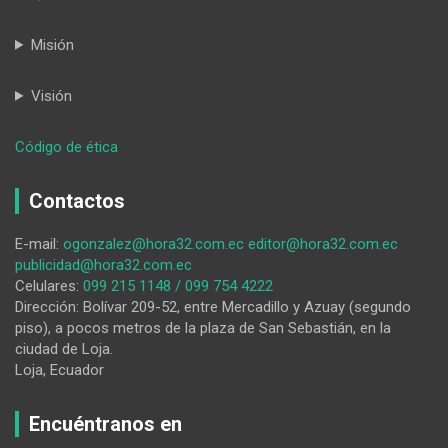
Misión
Visión
:
Código de ética
HORA32
05-
Contactos
12-
2025
E-mail:
ogonzalez@hora32.com.ec
editor@hora32.com.ec
publicidad@hora32.com.ec
Celulares:
099 215 1148 / 099 754 4222
Dirección: Bolívar 209-52, entre Mercadillo y Azuay (segundo
piso), a pocos metros de la plaza de San Sebastián, en la
ciudad de Loja.
Loja, Ecuador
Encuéntranos en