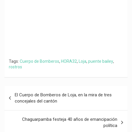
k
p
m
k
i
r
Tags:
Cuerpo de Bomberos
,
HORA32
,
Loja
,
puente bailey
,
rostros
Navegación
El Cuerpo de Bomberos de Loja, en la mira de tres
de
concejales del cantón
entradas
Chaguarpamba festeja 40 años de emancipación
política