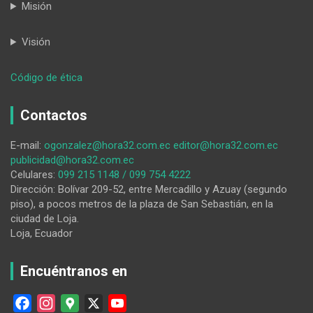
Misión
Visión
:
Código de ética
Foro
abordará
Contactos
arquitectura
tradicional
E-mail:
ogonzalez@hora32.com.ec
editor@hora32.com.ec
y
publicidad@hora32.com.ec
vernácula
Celulares:
099 215 1148 / 099 754 4222
en
Dirección: Bolívar 209-52, entre Mercadillo y Azuay (segundo
Loja
piso), a pocos metros de la plaza de San Sebastián, en la
ciudad de Loja.
Loja, Ecuador
Encuéntranos en
F
I
G
X
Y