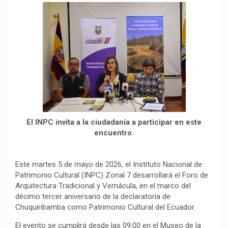
o
p
a
n
t
k
p
m
k
i
r
El INPC invita a la ciudadanía a participar en este
encuentro.
Este martes 5 de mayo de 2026, el Instituto Nacional de
Patrimonio Cultural (INPC) Zonal 7 desarrollará el Foro de
Arquitectura Tradicional y Vernácula, en el marco del
décimo tercer aniversario de la declaratoria de
Chuquiribamba como Patrimonio Cultural del Ecuador.
El evento se cumplirá desde las 09:00 en el Museo de la