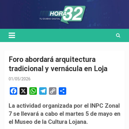
Skip
Medio de comunicación digital
HORA32
to
content
Foro abordará arquitectura
tradicional y vernácula en Loja
01/05/2026
F
X
W
T
C
C
a
h
e
o
o
La actividad organizada por el INPC Zonal
c
a
l
p
m
7 se llevará a cabo el martes 5 de mayo en
e
t
e
y
p
b
s
g
L
a
el Museo de la Cultura Lojana.
o
A
r
i
r