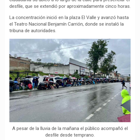
desfile, que se extendió por aproximadamente cinco horas.
o
p
a
n
t
k
p
m
k
i
La concentración inició en la plaza El Valle y avanzó hasta
r
el Teatro Nacional Benjamín Carrión, donde se instaló la
tribuna de autoridades.
A pesar de la lluvia de la mañana el público acompañó el
desfile desde temprano.