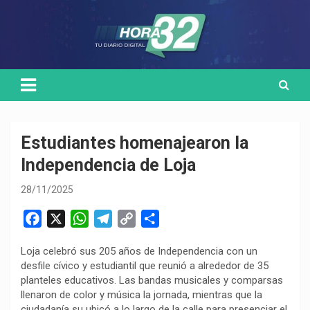
Skip
Medio de comunicación digital
HORA32
to
content
Estudiantes homenajearon la
Independencia de Loja
28/11/2025
F
X
W
T
C
C
a
h
e
o
o
Loja celebró sus 205 años de Independencia con un
c
a
l
p
m
desfile cívico y estudiantil que reunió a alrededor de 35
e
t
e
y
p
planteles educativos. Las bandas musicales y comparsas
b
s
g
L
a
llenaron de color y música la jornada, mientras que la
o
A
r
i
r
ciudadanía su ubicó a lo largo de la calle para presenciar el