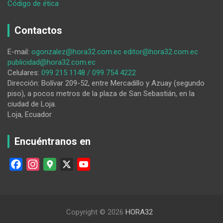
:
Código de ética
Estudiantes
homenajearon
Contactos
la
Independencia
E-mail:
ogonzalez@hora32.com.ec
editor@hora32.com.ec
de
publicidad@hora32.com.ec
Loja
Celulares:
099 215 1148 / 099 754 4222
Dirección: Bolívar 209-52, entre Mercadillo y Azuay (segundo
piso), a pocos metros de la plaza de San Sebastián, en la
ciudad de Loja.
Loja, Ecuador
Encuéntranos en
F
I
G
X
Y
a
n
o
o
c
s
o
u
e
t
g
T
Copyright © 2026
HORA32
b
a
l
u