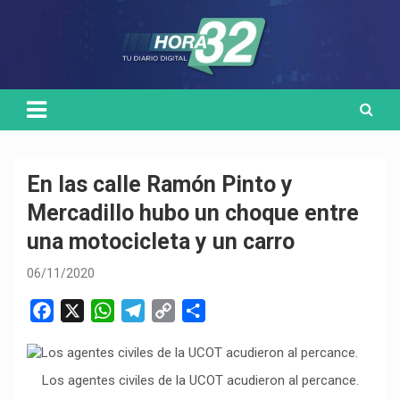
Skip
Medio de comunicación digital
HORA32
to
content
En las calle Ramón Pinto y
Mercadillo hubo un choque entre
una motocicleta y un carro
06/11/2020
F
X
W
T
C
C
a
h
e
o
o
c
a
l
p
m
e
t
e
y
p
Los agentes civiles de la UCOT acudieron al percance.