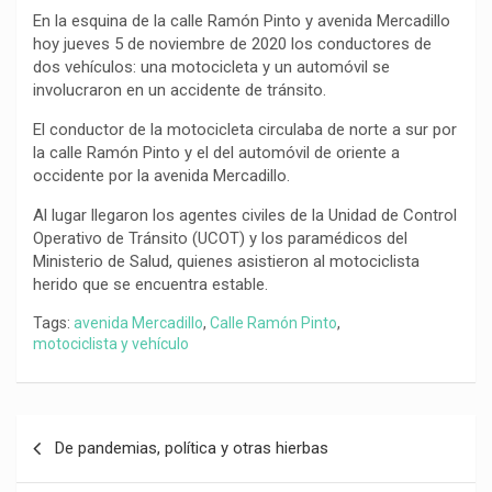
b
s
g
L
a
En la esquina de la calle Ramón Pinto y avenida Mercadillo
o
A
r
i
r
hoy jueves 5 de noviembre de 2020 los conductores de
o
p
a
n
t
dos vehículos: una motocicleta y un automóvil se
k
p
m
k
i
involucraron en un accidente de tránsito.
r
El conductor de la motocicleta circulaba de norte a sur por
la calle Ramón Pinto y el del automóvil de oriente a
occidente por la avenida Mercadillo.
Al lugar llegaron los agentes civiles de la Unidad de Control
Operativo de Tránsito (UCOT) y los paramédicos del
Ministerio de Salud, quienes asistieron al motociclista
herido que se encuentra estable.
Tags:
avenida Mercadillo
,
Calle Ramón Pinto
,
motociclista y vehículo
Navegación
De pandemias, política y otras hierbas
de