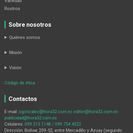
Variedad
Rostros
Sobre nosotros
Quiénes somos
Misión
Visión
:
Código de ética
En
las
Contactos
calle
Ramón
E-mail:
ogonzalez@hora32.com.ec
editor@hora32.com.ec
Pinto
publicidad@hora32.com.ec
y
Celulares:
099 215 1148 / 099 754 4222
Mercadillo
Dirección: Bolívar 209-52, entre Mercadillo y Azuay (segundo
hubo