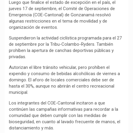
Luego que finalice el estado de excepción en el país, el
o
p
a
n
t
jueves 17 de septiembre, el Comité de Operaciones de
k
p
m
k
i
Emergencia (COE-Cantonal) de Gonzanamá resolvió
algunas restricciones en el tema de movilidad y de
r
organización de eventos.
Suspendieron la actividad ciclística programada para el 27
de septiembre por la Tribu-Colambo-Ryders. También
prohíben la apertura de canchas deportivas públicas y
privadas.
Autorizan el libre tránsito vehicular, pero prohíben el
expendio y consumo de bebidas alcohólicas de viernes a
domingo. El aforo de locales comerciales debe ser de
hasta el 30%, aunque no abrirán el centro recreacional
municipal.
Los integrantes del COE-Cantonal incitaron a que
continúen las campañas informativas para recordar a la
comunidad que deben cumplir con las medidas de
bioseguridad, en cuanto al lavado frecuente de manos, el
distanciamiento y más.