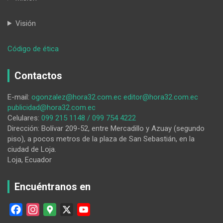
Visión
:
Código de ética
En
Gonzanamá,
Contactos
COE-
Cantonal,
E-mail:
ogonzalez@hora32.com.ec
editor@hora32.com.ec
opta
publicidad@hora32.com.ec
por
Celulares:
099 215 1148 / 099 754 4222
restricciones
Dirección: Bolívar 209-52, entre Mercadillo y Azuay (segundo
propias
piso), a pocos metros de la plaza de San Sebastián, en la
ciudad de Loja.
Loja, Ecuador
Encuéntranos en
F
I
G
X
Y
a
n
o
o