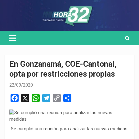
Skip
Medio de comunicación digital
HORA32
to
content
En Gonzanamá, COE-Cantonal,
opta por restricciones propias
22/09/2020
F
X
W
T
C
C
a
h
e
o
o
c
a
l
p
m
e
t
e
y
p
Se cumplió una reunión para analizar las nuevas medidas.
b
s
g
L
a
o
A
r
i
r