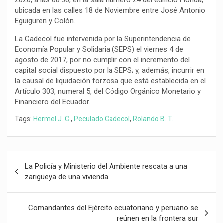
2020, a las 08:30, en la sala número 24 del edificio Florida,
ubicada en las calles 18 de Noviembre entre José Antonio
Eguiguren y Colón.
La Cadecol fue intervenida por la Superintendencia de
Economía Popular y Solidaria (SEPS) el viernes 4 de
agosto de 2017, por no cumplir con el incremento del
capital social dispuesto por la SEPS; y, además, incurrir en
la causal de liquidación forzosa que está establecida en el
Artículo 303, numeral 5, del Código Orgánico Monetario y
Financiero del Ecuador.
Tags:
Hermel J. C.
,
Peculado Cadecol
,
Rolando B. T.
Navegación
La Policía y Ministerio del Ambiente rescata a una
de
zarigüeya de una vivienda
entradas
Comandantes del Ejército ecuatoriano y peruano se
reúnen en la frontera sur