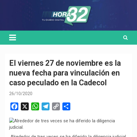
Skip
Medio de comunicación digital
HORA32
to
content
El viernes 27 de noviembre es la
nueva fecha para vinculación en
caso peculado en la Cadecol
26/10/2020
F
X
W
T
C
C
a
h
e
o
o
c
a
l
p
m
e
t
e
y
p
Alrededor de tres veces se ha diferido la diligencia judicial.