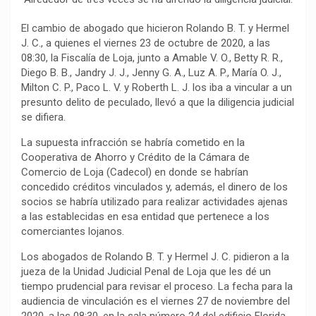
b
s
g
L
a
o
A
r
i
r
El cambio de abogado que hicieron Rolando B. T. y Hermel
o
p
a
n
t
J. C., a quienes el viernes 23 de octubre de 2020, a las
k
p
m
k
i
08:30, la Fiscalía de Loja, junto a Amable V. O., Betty R. R.,
Diego B. B., Jandry J. J., Jenny G. A., Luz A. P., María O. J.,
r
Milton C. P., Paco L. V. y Roberth L. J. los iba a vincular a un
presunto delito de peculado, llevó a que la diligencia judicial
se difiera.
La supuesta infracción se habría cometido en la
Cooperativa de Ahorro y Crédito de la Cámara de
Comercio de Loja (Cadecol) en donde se habrían
concedido créditos vinculados y, además, el dinero de los
socios se habría utilizado para realizar actividades ajenas
a las establecidas en esa entidad que pertenece a los
comerciantes lojanos.
Los abogados de Rolando B. T. y Hermel J. C. pidieron a la
jueza de la Unidad Judicial Penal de Loja que les dé un
tiempo prudencial para revisar el proceso. La fecha para la
audiencia de vinculación es el viernes 27 de noviembre del