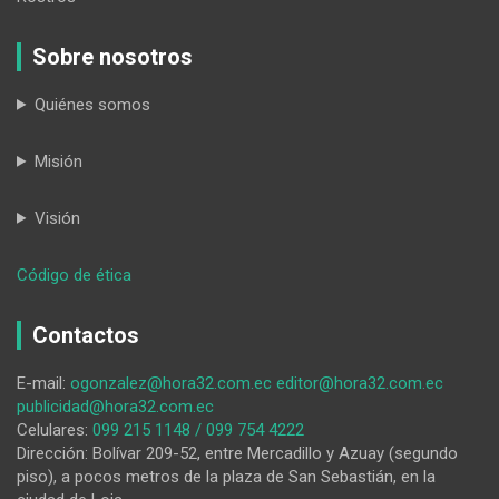
Sobre nosotros
Quiénes somos
Misión
Visión
:
Código de ética
El
viernes
Contactos
27
de
E-mail:
ogonzalez@hora32.com.ec
editor@hora32.com.ec
noviembre
publicidad@hora32.com.ec
es
Celulares:
099 215 1148 / 099 754 4222
la
Dirección: Bolívar 209-52, entre Mercadillo y Azuay (segundo
nueva
piso), a pocos metros de la plaza de San Sebastián, en la
fecha