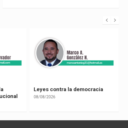
racia
Cine ecuatoriano
08/08/2026
0