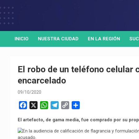
Skip
to
Medio de comunicación digital
HORA32
content
INICIO
NUESTRA CIUDAD
EN LA REGIÓN
SUC
El robo de un teléfono celular c
encarcelado
09/10/2020
F
X
W
T
C
C
a
h
e
o
o
El artefacto, de gama media, fue comprado por su propi
c
a
l
p
m
e
t
e
y
p
b
s
g
L
a