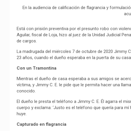
o
A
r
i
r
En la audiencia de calificación de flagrancia y formulación
o
p
a
n
t
acu
k
p
m
k
i
Está con prisión preventiva por el presunto robo con violenc
r
Aguilar, fiscal de Loja, hizo al juez de la Unidad Judicial Pen
de cargos.
La madrugada del miércoles 7 de octubre de 2020 Jimmy C. E
23 años, cuando el dueño esperaba en la puerta de su casa
Con un Tramontina
Mientras el dueño de casa esperaba a sus amigos se acerc
víctima, y Jimmy C. E. le pide que le permita hacer una lla
conocido.
El dueño le presta el teléfono a Jimmy C. E. Él agarra el mi
cuerpo y exclama: ‘Justo es el teléfono que quería para mí 
huye.
Capturado en flagrancia