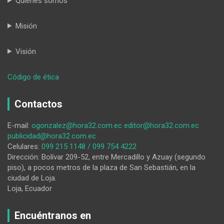
Quiénes somos
Misión
Visión
:
Código de ética
El
exgobernador
Contactos
de
Loja,
E-mail:
ogonzalez@hora32.com.ec
editor@hora32.com.ec
Paúl
publicidad@hora32.com.ec
Aguilar
Celulares:
099 215 1148 / 099 754 4222
Sotomayor,
Dirección: Bolívar 209-52, entre Mercadillo y Azuay (segundo
es
piso), a pocos metros de la plaza de San Sebastián, en la
ahora
ciudad de Loja.
director
Loja, Ecuador
provincial
del
Consejo
Encuéntranos en
de