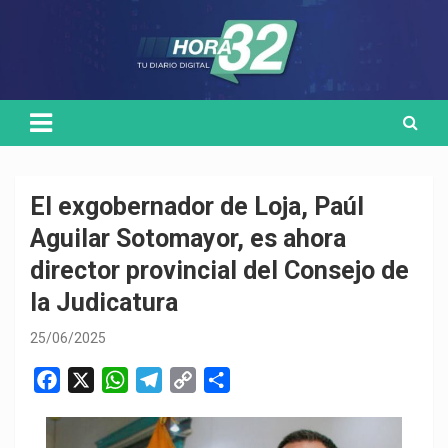
Skip
Medio de comunicación digital
HORA32
to
content
El exgobernador de Loja, Paúl
Aguilar Sotomayor, es ahora
director provincial del Consejo de
la Judicatura
25/06/2025
F
X
W
T
C
C
a
h
e
o
o
c
a
l
p
m