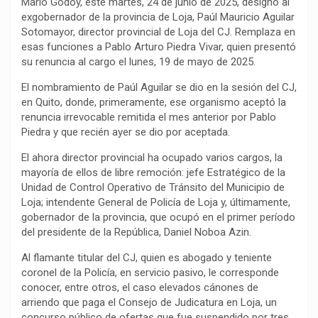
Mario Godoy, este martes, 24 de junio de 2025, designó al
exgobernador de la provincia de Loja, Paúl Mauricio Aguilar
Sotomayor, director provincial de Loja del CJ. Remplaza en
esas funciones a Pablo Arturo Piedra Vivar, quien presentó
su renuncia al cargo el lunes, 19 de mayo de 2025.
El nombramiento de Paúl Aguilar se dio en la sesión del CJ,
en Quito, donde, primeramente, ese organismo aceptó la
renuncia irrevocable remitida el mes anterior por Pablo
Piedra y que recién ayer se dio por aceptada.
El ahora director provincial ha ocupado varios cargos, la
mayoría de ellos de libre remoción: jefe Estratégico de la
Unidad de Control Operativo de Tránsito del Municipio de
Loja; intendente General de Policía de Loja y, últimamente,
gobernador de la provincia, que ocupó en el primer período
del presidente de la República, Daniel Noboa Azin.
Al flamante titular del CJ, quien es abogado y teniente
coronel de la Policía, en servicio pasivo, le corresponde
conocer, entre otros, el caso elevados cánones de
arriendo que paga el Consejo de Judicatura en Loja, un
concurso público de ofertas que fue suspendido por tres