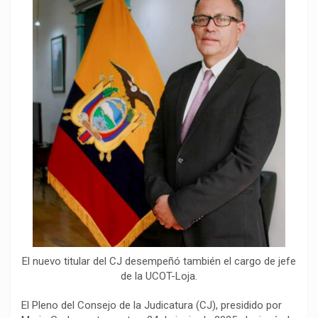
e
t
e
y
p
b
s
g
L
a
o
A
r
i
r
o
p
a
n
t
k
p
m
k
i
r
El nuevo titular del CJ desempeñó también el cargo de jefe
de la UCOT-Loja.
El Pleno del Consejo de la Judicatura (CJ), presidido por