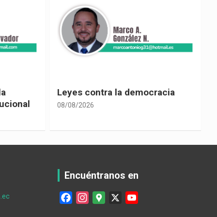
racia
Cine ecuatoriano
08/08/2026
0
Encuéntranos en
.ec
F
I
G
X
Y
a
n
o
o