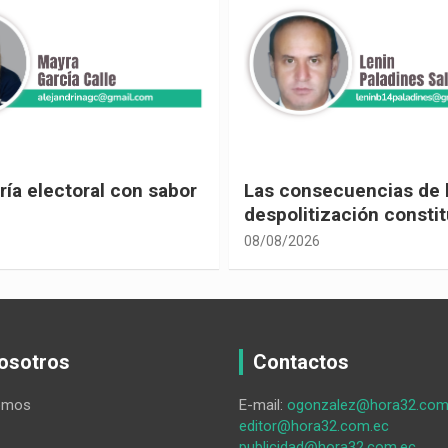
ecuencias de la
Leyes contra la democ
ización constitucional
08/08/2026
osotros
Contactos
omos
E-mail:
ogonzalez@hora32.com
editor@hora32.com.ec
publicidad@hora32.com.ec