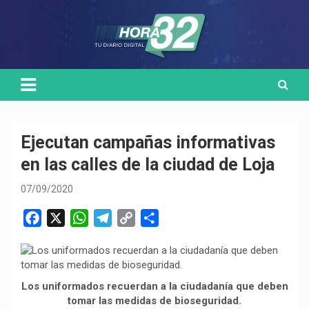
Skip
Medio de comunicación digital
HORA32
to
content
Ejecutan campañas informativas
en las calles de la ciudad de Loja
07/09/2020
F
X
W
T
C
C
a
h
e
o
o
c
a
l
p
m
e
t
e
y
p
Los uniformados recuerdan a la ciudadanía que deben
b
s
g
L
a
tomar las medidas de bioseguridad.
o
A
r
i
r