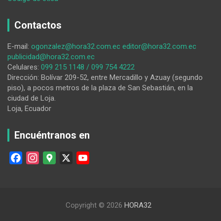
Ejecutan
campañas
Contactos
informativas
en
E-mail:
ogonzalez@hora32.com.ec
editor@hora32.com.ec
las
publicidad@hora32.com.ec
calles
Celulares:
099 215 1148 / 099 754 4222
de
Dirección: Bolívar 209-52, entre Mercadillo y Azuay (segundo
la
piso), a pocos metros de la plaza de San Sebastián, en la
ciudad
ciudad de Loja.
de
Loja, Ecuador
Loja
Encuéntranos en
F
I
G
X
Y
a
n
o
o
c
s
o
u
e
t
g
T
Copyright © 2026
HORA32
b
a
l
u