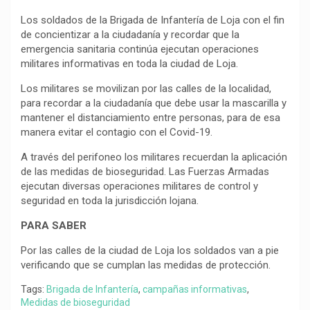
o
p
a
n
t
Los soldados de la Brigada de Infantería de Loja con el fin
k
p
m
k
i
de concientizar a la ciudadanía y recordar que la
emergencia sanitaria continúa ejecutan operaciones
r
militares informativas en toda la ciudad de Loja.
Los militares se movilizan por las calles de la localidad,
para recordar a la ciudadanía que debe usar la mascarilla y
mantener el distanciamiento entre personas, para de esa
manera evitar el contagio con el Covid-19.
A través del perifoneo los militares recuerdan la aplicación
de las medidas de bioseguridad. Las Fuerzas Armadas
ejecutan diversas operaciones militares de control y
seguridad en toda la jurisdicción lojana.
PARA SABER
Por las calles de la ciudad de Loja los soldados van a pie
verificando que se cumplan las medidas de protección.
Tags:
Brigada de Infantería
,
campañas informativas
,
Medidas de bioseguridad