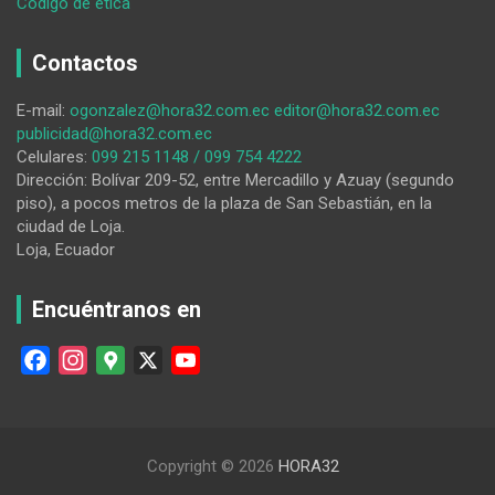
:
Código de ética
Dirigente,
ante
Contactos
la
falta
E-mail:
ogonzalez@hora32.com.ec
editor@hora32.com.ec
de
publicidad@hora32.com.ec
agua,
Celulares:
099 215 1148 / 099 754 4222
exhorta
Dirección: Bolívar 209-52, entre Mercadillo y Azuay (segundo
a
piso), a pocos metros de la plaza de San Sebastián, en la
una
ciudad de Loja.
movilización
Loja, Ecuador
contundente
y
masiva
Encuéntranos en
F
I
G
X
Y
a
n
o
o
c
s
o
u
e
t
g
T
Copyright © 2026
HORA32
b
a
l
u