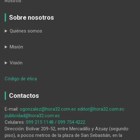
Rostros
Sobre nosotros
Quiénes somos
Misión
Visión
:
Código de ética
Deportista
representa
Contactos
a
Ecuador
E-mail:
ogonzalez@hora32.com.ec
editor@hora32.com.ec
y
publicidad@hora32.com.ec
a
Celulares:
099 215 1148 / 099 754 4222
Loja
Dirección: Bolívar 209-52, entre Mercadillo y Azuay (segundo
en
piso), a pocos metros de la plaza de San Sebastián, en la
Juegos