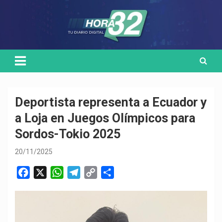
Skip
Medio de comunicación digital
HORA32
to
content
Deportista representa a Ecuador y
a Loja en Juegos Olímpicos para
Sordos-Tokio 2025
20/11/2025
F
X
W
T
C
C
a
h
e
o
o
c
a
l
p
m
e
t
e
y
p