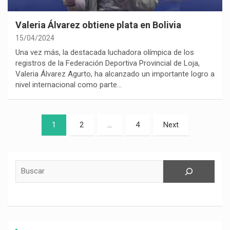
Valeria Álvarez obtiene plata en Bolivia
15/04/2024
Una vez más, la destacada luchadora olímpica de los
registros de la Federación Deportiva Provincial de Loja,
Valeria Álvarez Agurto, ha alcanzado un importante logro a
nivel internacional como parte…
Paginación
1
2
…
4
Next
de
entradas
Buscar