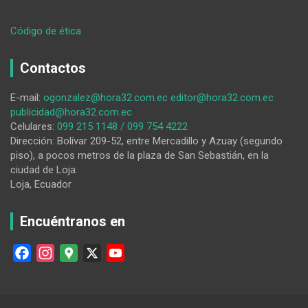
:
Código de ética
Pesar
en
Contactos
Loja
por
E-mail:
ogonzalez@hora32.com.ec
editor@hora32.com.ec
el
publicidad@hora32.com.ec
inesperado
Celulares:
099 215 1148 / 099 754 4222
fallecimiento
Dirección: Bolívar 209-52, entre Mercadillo y Azuay (segundo
de
piso), a pocos metros de la plaza de San Sebastián, en la
connotado
ciudad de Loja.
profesional
Loja, Ecuador
y
deportista
Encuéntranos en
F
I
G
X
Y
a
n
o
o
c
s
o
u
e
t
g
T