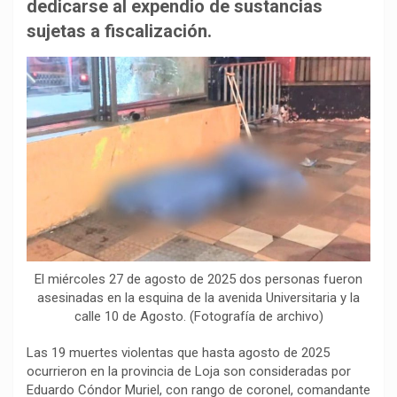
b
s
g
L
a
dedicarse al expendio de sustancias
o
A
r
i
r
sujetas a fiscalización.
o
p
a
n
t
k
p
m
k
i
r
El miércoles 27 de agosto de 2025 dos personas fueron
asesinadas en la esquina de la avenida Universitaria y la
calle 10 de Agosto. (Fotografía de archivo)
Las 19 muertes violentas que hasta agosto de 2025
ocurrieron en la provincia de Loja son consideradas por
Eduardo Cóndor Muriel, con rango de coronel, comandante