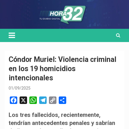
Skip
Medio de comunicación digital
HORA32
to
content
Cóndor Muriel: Violencia criminal
en los 19 homicidios
intencionales
01/09/2025
F
X
W
T
C
C
a
h
e
o
o
Los tres fallecidos, recientemente,
c
a
l
p
m
tendrían antecedentes penales y sabrían
e
t
e
y
p