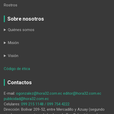
Rostros
Sobre nosotros
Quiénes somos
Misión
Visión
:
Código de ética
Cóndor
Muriel:
Contactos
Violencia
criminal
E-mail:
ogonzalez@hora32.com.ec
editor@hora32.com.ec
en
publicidad@hora32.com.ec
los
Celulares:
099 215 1148 / 099 754 4222
19
Dirección: Bolívar 209-52, entre Mercadillo y Azuay (segundo
homicidios