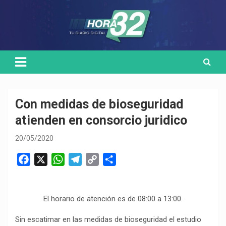
Skip
Medio de comunicación digital
HORA32
to
content
Con medidas de bioseguridad
atienden en consorcio juridico
20/05/2020
F
X
W
T
C
C
a
h
e
o
o
c
a
l
p
m
e
t
e
y
p
El horario de atención es de 08:00 a 13:00.
b
s
g
L
a
Sin escatimar en las medidas de bioseguridad el estudio
o
A
r
i
r