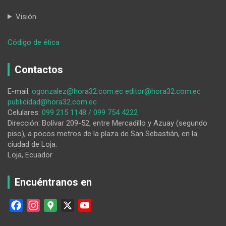
Visión
:
Código de ética
Con
medidas
Contactos
de
bioseguridad
E-mail:
ogonzalez@hora32.com.ec
editor@hora32.com.ec
atienden
publicidad@hora32.com.ec
en
Celulares:
099 215 1148 / 099 754 4222
consorcio
Dirección: Bolívar 209-52, entre Mercadillo y Azuay (segundo
juridico
piso), a pocos metros de la plaza de San Sebastián, en la
ciudad de Loja.
Loja, Ecuador
Encuéntranos en
F
I
G
X
Y
a
n
o
o