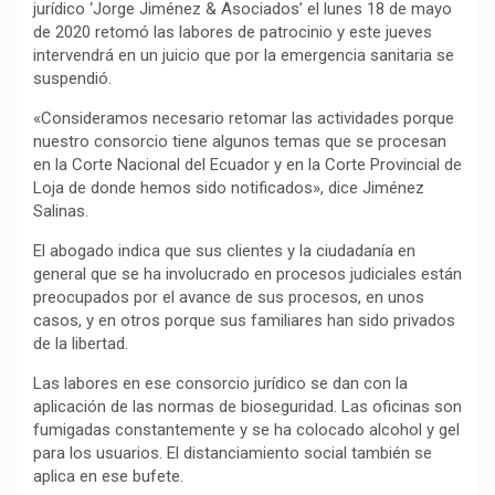
jurídico ‘Jorge Jiménez & Asociados’ el lunes 18 de mayo
o
p
a
n
t
de 2020 retomó las labores de patrocinio y este jueves
k
p
m
k
i
intervendrá en un juicio que por la emergencia sanitaria se
suspendió.
r
«Consideramos necesario retomar las actividades porque
nuestro consorcio tiene algunos temas que se procesan
en la Corte Nacional del Ecuador y en la Corte Provincial de
Loja de donde hemos sido notificados», dice Jiménez
Salinas.
El abogado indica que sus clientes y la ciudadanía en
general que se ha involucrado en procesos judiciales están
preocupados por el avance de sus procesos, en unos
casos, y en otros porque sus familiares han sido privados
de la libertad.
Las labores en ese consorcio jurídico se dan con la
aplicación de las normas de bioseguridad. Las oficinas son
fumigadas constantemente y se ha colocado alcohol y gel
para los usuarios. El distanciamiento social también se
aplica en ese bufete.