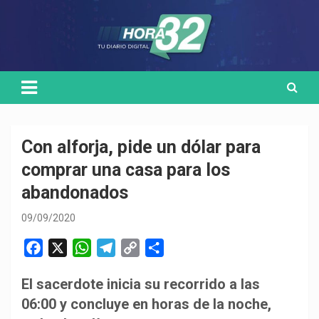
Skip
Medio de comunicación digital
HORA32
to
content
Con alforja, pide un dólar para
comprar una casa para los
abandonados
09/09/2020
F
X
W
T
C
C
a
h
e
o
o
El sacerdote inicia su recorrido a las
c
a
l
p
m
06:00 y concluye en horas de la noche,
e
t
e
y
p