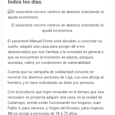
b
s
g
L
a
todos los días.
o
A
r
i
r
o
p
a
n
t
k
p
m
k
i
El sacerdote recorre centros de abastos solicitando la
r
ayuda económica.
El sacerdote Manuel Ponte está decidido a concretar su
sueño: adquirir una casa para acoger allí a los
abandonados por sus familias y la sociedad en general y
que se encuentran al momento en plazas, parques,
avenidas, calles, en condiciones de vulnerabilidad.
Cuenta que su campaña de solidaridad consiste en
recorrer los diversos sectores de Loja, con una alforja al
hombro, y lo hace solicitando un dólar por persona.
Con el producto que logre recaudar en el tiempo que sea
necesario se proyecta adquirir una casa, en la ciudad de
Catamayo, donde están funcionando los hogares Juan
Pablo II, para varones, y Virgen del Rosario, para mujeres.
Allí se acoge a personas de 18 a 75 años.