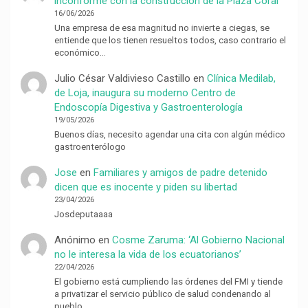
inconforme con la construcción de la Plaza Coral
16/06/2026
Una empresa de esa magnitud no invierte a ciegas, se
entiende que los tienen resueltos todos, caso contrario el
económico…
Julio César Valdivieso Castillo
en
Clínica Medilab,
de Loja, inaugura su moderno Centro de
Endoscopía Digestiva y Gastroenterología
19/05/2026
Buenos días, necesito agendar una cita con algún médico
gastroenterólogo
Jose
en
Familiares y amigos de padre detenido
dicen que es inocente y piden su libertad
23/04/2026
Josdeputaaaa
Anónimo
en
Cosme Zaruma: ‘Al Gobierno Nacional
no le interesa la vida de los ecuatorianos’
22/04/2026
El gobierno está cumpliendo las órdenes del FMI y tiende
a privatizar el servicio público de salud condenando al
pueblo…