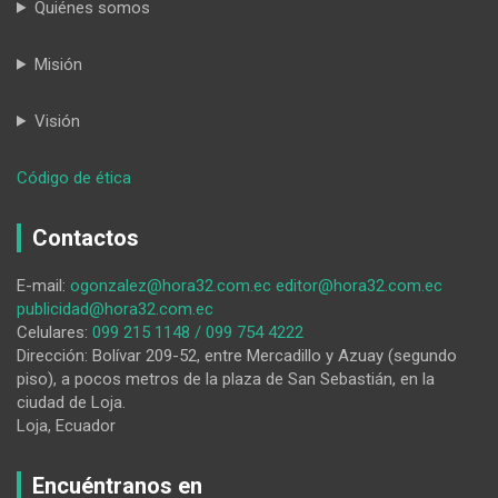
Quiénes somos
Misión
Visión
:
Código de ética
Con
alforja,
Contactos
pide
un
E-mail:
ogonzalez@hora32.com.ec
editor@hora32.com.ec
dólar
publicidad@hora32.com.ec
para
Celulares:
099 215 1148 / 099 754 4222
comprar
Dirección: Bolívar 209-52, entre Mercadillo y Azuay (segundo
una
piso), a pocos metros de la plaza de San Sebastián, en la
casa
ciudad de Loja.
para
Loja, Ecuador
los
abandonados
Encuéntranos en