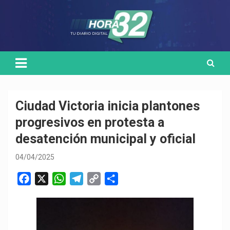
Skip
Medio de comunicación digital
HORA32
to
content
Ciudad Victoria inicia plantones
progresivos en protesta a
desatención municipal y oficial
04/04/2025
F
X
W
T
C
C
a
h
e
o
o
c
a
l
p
m
e
t
e
y
p