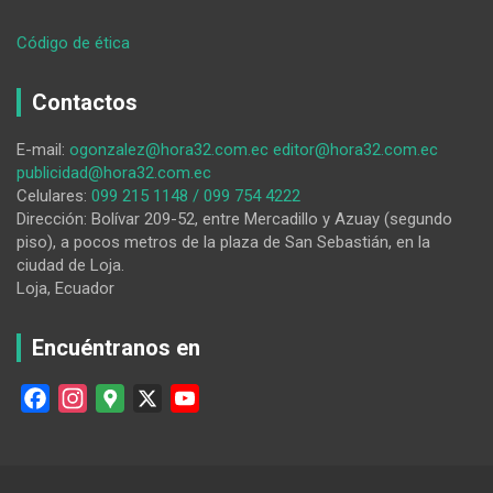
:
Código de ética
Ciudad
Victoria
Contactos
inicia
plantones
E-mail:
ogonzalez@hora32.com.ec
editor@hora32.com.ec
progresivos
publicidad@hora32.com.ec
en
Celulares:
099 215 1148 / 099 754 4222
protesta
Dirección: Bolívar 209-52, entre Mercadillo y Azuay (segundo
a
piso), a pocos metros de la plaza de San Sebastián, en la
desatención
ciudad de Loja.
municipal
Loja, Ecuador
y
oficial
Encuéntranos en
F
I
G
X
Y
a
n
o
o
c
s
o
u
e
t
g
T