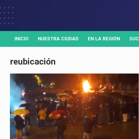
Skip
to
Medio de comunicación digital
HORA32
content
INICIO
NUESTRA CIUDAD
EN LA REGIÓN
SUC
reubicación