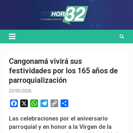
Skip
Medio de comunicación digital
HORA32
to
content
Cangonamá vivirá sus
festividades por los 165 años de
parroquialización
22/05/2026
F
X
W
T
C
C
a
h
e
o
o
Las celebraciones por el aniversario
c
a
l
p
m
parroquial y en honor a la Virgen de la
e
t
e
y
p