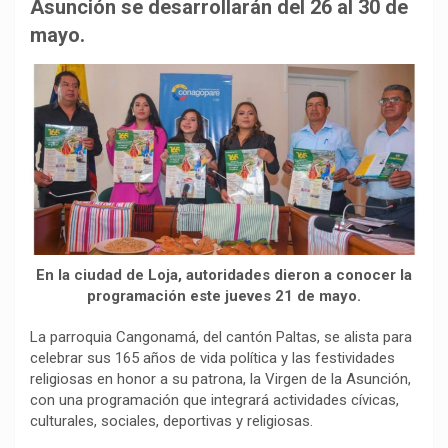
b
s
g
L
a
Asunción se desarrollarán del 26 al 30 de
o
A
r
i
r
mayo.
o
p
a
n
t
k
p
m
k
i
r
En la ciudad de Loja, autoridades dieron a conocer la
programación este jueves 21 de mayo.
La parroquia Cangonamá, del cantón Paltas, se alista para
celebrar sus 165 años de vida política y las festividades
religiosas en honor a su patrona, la Virgen de la Asunción,
con una programación que integrará actividades cívicas,
culturales, sociales, deportivas y religiosas.