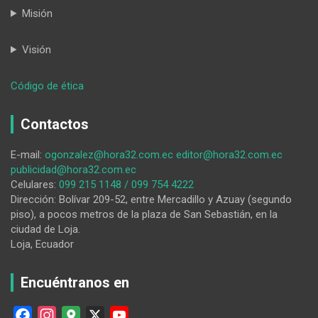
Misión
Visión
:
Código de ética
Cangonamá
vivirá
Contactos
sus
festividades
E-mail:
ogonzalez@hora32.com.ec
editor@hora32.com.ec
por
publicidad@hora32.com.ec
los
Celulares:
099 215 1148 / 099 754 4222
165
Dirección: Bolívar 209-52, entre Mercadillo y Azuay (segundo
años
piso), a pocos metros de la plaza de San Sebastián, en la
de
ciudad de Loja.
parroquialización
Loja, Ecuador
Encuéntranos en
F
I
G
X
Y