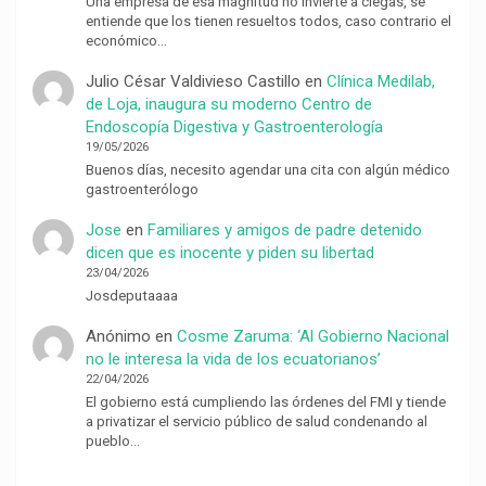
Una empresa de esa magnitud no invierte a ciegas, se
entiende que los tienen resueltos todos, caso contrario el
económico…
Julio César Valdivieso Castillo
en
Clínica Medilab,
de Loja, inaugura su moderno Centro de
Endoscopía Digestiva y Gastroenterología
19/05/2026
Buenos días, necesito agendar una cita con algún médico
gastroenterólogo
Jose
en
Familiares y amigos de padre detenido
dicen que es inocente y piden su libertad
23/04/2026
Josdeputaaaa
Anónimo
en
Cosme Zaruma: ‘Al Gobierno Nacional
no le interesa la vida de los ecuatorianos’
22/04/2026
El gobierno está cumpliendo las órdenes del FMI y tiende
a privatizar el servicio público de salud condenando al
pueblo…