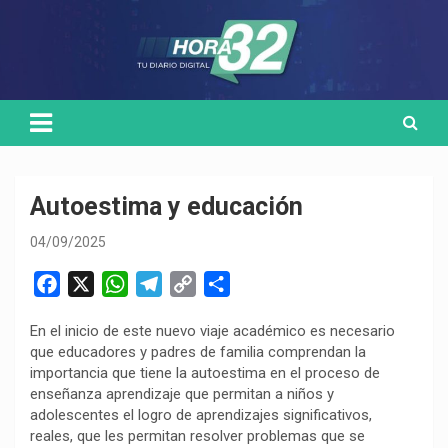
Skip
Medio de comunicación digital
HORA32
to
content
Autoestima y educación
04/09/2025
F
X
W
T
C
C
a
h
e
o
o
En el inicio de este nuevo viaje académico es necesario
c
a
l
p
m
que educadores y padres de familia comprendan la
e
t
e
y
p
importancia que tiene la autoestima en el proceso de
b
s
g
L
a
enseñanza aprendizaje que permitan a niños y
o
A
r
i
r
adolescentes el logro de aprendizajes significativos,
reales, que les permitan resolver problemas que se
o
p
a
n
t