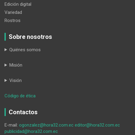
Edición digital
Variedad
Rostros
Sobre nosotros
Quiénes somos
Misión
Visión
:
Código de ética
Autoestima
y
Contactos
educación
E-mail:
ogonzalez@hora32.com.ec
editor@hora32.com.ec
publicidad@hora32.com.ec