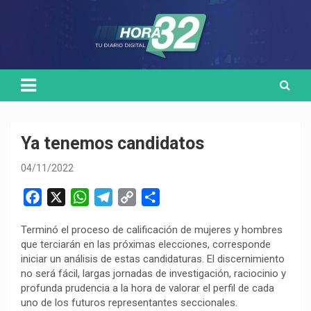
Skip
Medio de comunicación digital
HORA32
to
content
Ya tenemos candidatos
04/11/2022
F
X
W
T
C
C
a
h
e
o
o
Terminó el proceso de calificación de mujeres y hombres
c
a
l
p
m
que terciarán en las próximas elecciones, corresponde
e
t
e
y
p
iniciar un análisis de estas candidaturas. El discernimiento
b
s
g
L
a
no será fácil, largas jornadas de investigación, raciocinio y
o
A
r
i
r
profunda prudencia a la hora de valorar el perfil de cada
uno de los futuros representantes seccionales.
o
p
a
n
t