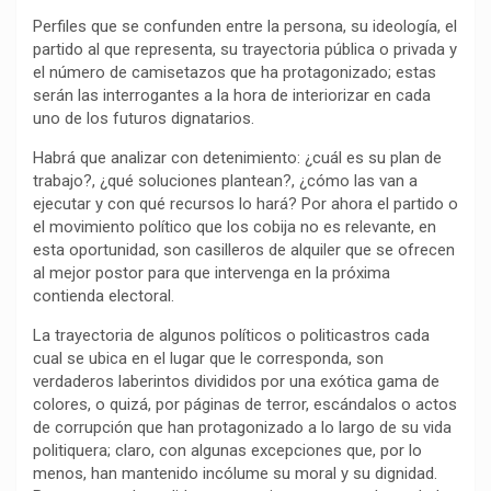
k
p
m
k
i
Perfiles que se confunden entre la persona, su ideología, el
r
partido al que representa, su trayectoria pública o privada y
el número de camisetazos que ha protagonizado; estas
serán las interrogantes a la hora de interiorizar en cada
uno de los futuros dignatarios.
Habrá que analizar con detenimiento: ¿cuál es su plan de
trabajo?, ¿qué soluciones plantean?, ¿cómo las van a
ejecutar y con qué recursos lo hará? Por ahora el partido o
el movimiento político que los cobija no es relevante, en
esta oportunidad, son casilleros de alquiler que se ofrecen
al mejor postor para que intervenga en la próxima
contienda electoral.
La trayectoria de algunos políticos o politicastros cada
cual se ubica en el lugar que le corresponda, son
verdaderos laberintos divididos por una exótica gama de
colores, o quizá, por páginas de terror, escándalos o actos
de corrupción que han protagonizado a lo largo de su vida
politiquera; claro, con algunas excepciones que, por lo
menos, han mantenido incólume su moral y su dignidad.