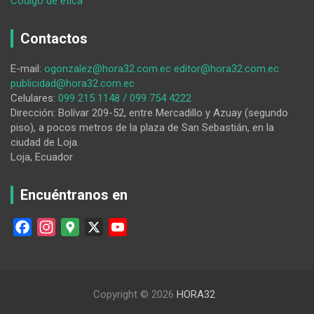
Código de ética
Ya
tenemos
Contactos
candidatos
E-mail:
ogonzalez@hora32.com.ec
editor@hora32.com.ec
publicidad@hora32.com.ec
Celulares:
099 215 1148 / 099 754 4222
Dirección: Bolívar 209-52, entre Mercadillo y Azuay (segundo
piso), a pocos metros de la plaza de San Sebastián, en la
ciudad de Loja.
Loja, Ecuador
Encuéntranos en
F
I
G
X
Y
a
n
o
o
c
s
o
u
e
t
g
T
Copyright © 2026
HORA32
b
a
l
u