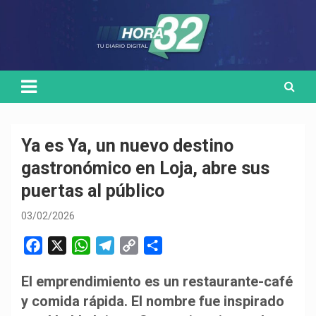
Skip
Medio de comunicación digital
HORA32
to
content
Ya es Ya, un nuevo destino
gastronómico en Loja, abre sus
puertas al público
03/02/2026
F
X
W
T
C
C
a
h
e
o
o
El emprendimiento es un restaurante-café
c
a
l
p
m
y comida rápida. El nombre fue inspirado
e
t
e
y
p