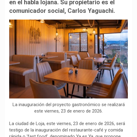
b
s
g
L
a
en el habla lojana. Su propietario es el
o
A
r
i
r
comunicador social, Carlos Yaguachi.
o
p
a
n
t
k
p
m
k
i
r
La inauguración del proyecto gastronómico se realizará
este viernes, 23 de enero de 2026.
La ciudad de Loja, este viernes, 23 de enero de 2026, será
testigo de la inauguración del restaurante-café y comida
rápida o ‘fast food’, denominado Ya es Ya, que propone