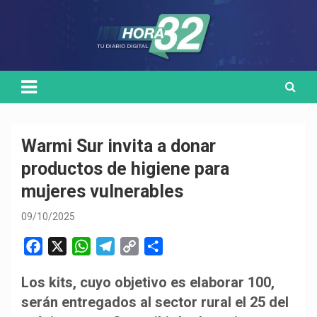
Skip
Medio de comunicación digital
HORA32
to
content
Warmi Sur invita a donar
productos de higiene para
mujeres vulnerables
09/10/2025
F
X
W
T
C
C
a
h
e
o
o
Los kits, cuyo objetivo es elaborar 100,
c
a
l
p
m
serán entregados al sector rural el 25 del
e
t
e
y
p