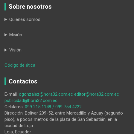
Sobre nosotros
Quiénes somos
Misión
Visión
:
Código de ética
Warmi
Sur
Contactos
invita
a
E-mail:
ogonzalez@hora32.com.ec
editor@hora32.com.ec
donar
publicidad@hora32.com.ec
productos
Celulares:
099 215 1148 / 099 754 4222
de
Dirección: Bolívar 209-52, entre Mercadillo y Azuay (segundo
higiene
piso), a pocos metros de la plaza de San Sebastián, en la
para
ciudad de Loja.
mujeres
Loja, Ecuador