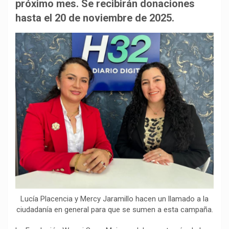
b
s
g
L
a
próximo mes. Se recibirán donaciones
o
A
r
i
r
hasta el 20 de noviembre de 2025.
o
p
a
n
t
k
p
m
k
i
r
Lucía Placencia y Mercy Jaramillo hacen un llamado a la
ciudadanía en general para que se sumen a esta campaña.