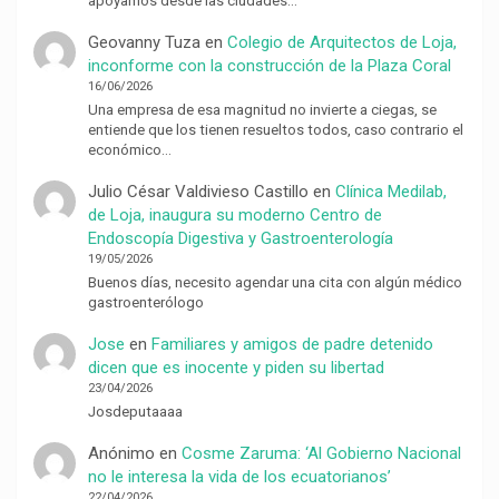
apoyamos desde las ciudades…
Geovanny Tuza
en
Colegio de Arquitectos de Loja,
inconforme con la construcción de la Plaza Coral
16/06/2026
Una empresa de esa magnitud no invierte a ciegas, se
entiende que los tienen resueltos todos, caso contrario el
económico…
Julio César Valdivieso Castillo
en
Clínica Medilab,
de Loja, inaugura su moderno Centro de
Endoscopía Digestiva y Gastroenterología
19/05/2026
Buenos días, necesito agendar una cita con algún médico
gastroenterólogo
Jose
en
Familiares y amigos de padre detenido
dicen que es inocente y piden su libertad
23/04/2026
Josdeputaaaa
Anónimo
en
Cosme Zaruma: ‘Al Gobierno Nacional
no le interesa la vida de los ecuatorianos’
22/04/2026