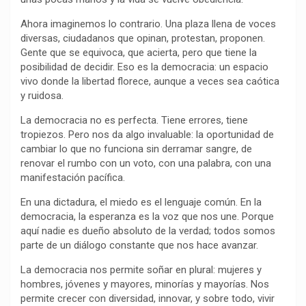
o
p
a
n
t
Ahora imaginemos lo contrario. Una plaza llena de voces
k
p
m
k
i
diversas, ciudadanos que opinan, protestan, proponen.
r
Gente que se equivoca, que acierta, pero que tiene la
posibilidad de decidir. Eso es la democracia: un espacio
vivo donde la libertad florece, aunque a veces sea caótica
y ruidosa.
La democracia no es perfecta. Tiene errores, tiene
tropiezos. Pero nos da algo invaluable: la oportunidad de
cambiar lo que no funciona sin derramar sangre, de
renovar el rumbo con un voto, con una palabra, con una
manifestación pacífica.
En una dictadura, el miedo es el lenguaje común. En la
democracia, la esperanza es la voz que nos une. Porque
aquí nadie es dueño absoluto de la verdad; todos somos
parte de un diálogo constante que nos hace avanzar.
La democracia nos permite soñar en plural: mujeres y
hombres, jóvenes y mayores, minorías y mayorías. Nos
permite crecer con diversidad, innovar, y sobre todo, vivir