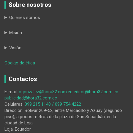
Sobre nosotros
Quiénes somos
Misión
Visión
:
Código de ética
Vivir
en
Contactos
democracia:
la
E-mail:
ogonzalez@hora32.com.ec
editor@hora32.com.ec
libertad
publicidad@hora32.com.ec
de
Celulares:
099 215 1148 / 099 754 4222
nuestro
Dirección: Bolívar 209-52, entre Mercadillo y Azuay (segundo
tiempo
piso), a pocos metros de la plaza de San Sebastián, en la
ciudad de Loja.
Loja, Ecuador