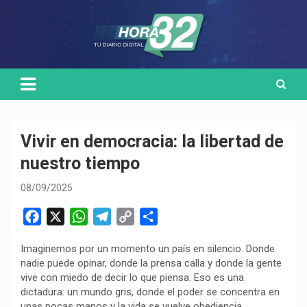
Skip
Medio de comunicación digital
HORA32
to
content
Vivir en democracia: la libertad de
nuestro tiempo
08/09/2025
F
X
W
T
C
C
a
h
e
o
o
Imaginemos por un momento un país en silencio. Donde
c
a
l
p
m
nadie puede opinar, donde la prensa calla y donde la gente
e
t
e
y
p
vive con miedo de decir lo que piensa. Eso es una
b
s
g
L
a
dictadura: un mundo gris, donde el poder se concentra en
o
A
r
i
r
unas pocas manos y la vida se vuelve obediencia.