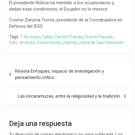
El presidente Noboa ha mentido a los ecuatorianos y,
dadas esas condiciones, el Ecuador no lo merece
Cosme Zaruma Torres, presidente de la Coordinadora en
Defensa del IESS.
Tags:
1 de mayo
,
Calles
,
Día del Trabajo
,
Frente Popular
,
Galo Jiménez
,
Gobernación
,
plantón
,
plaza de San Sebastián
Navegación
Revista Enfoques, espacio de investigación y
de
pensamiento crítico
entradas
Las escaramuzas, entre la religiosidad y la tradición
Deja una respuesta
Tu dirección de correo electrónico no será publicada.
Los