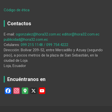
:
Código de ética
Varias
organizaciones
Contactos
lojanas
se
E-mail:
ogonzalez@hora32.com.ec
editor@hora32.com.ec
preparan
publicidad@hora32.com.ec
para
Celulares:
099 215 1148 / 099 754 4222
movilizarse
Dirección: Bolívar 209-52, entre Mercadillo y Azuay (segundo
este
piso), a pocos metros de la plaza de San Sebastián, en la
1
ciudad de Loja.
de
Loja, Ecuador
mayo
Encuéntranos en
F
I
G
X
Y
a
n
o
o
c
s
o
u
e
t
g
T