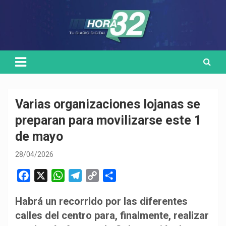
Skip
Medio de comunicación digital
HORA32
to
content
Varias organizaciones lojanas se
preparan para movilizarse este 1
de mayo
28/04/2026
F
X
W
T
C
C
a
h
e
o
o
Habrá un recorrido por las diferentes
c
a
l
p
m
calles del centro para, finalmente, realizar
e
t
e
y
p