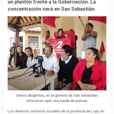
b
s
g
L
a
un plantón frente a la Gobernación. La
o
A
r
i
r
concentración será en San Sebastián.
o
p
a
n
t
k
p
m
k
i
r
Varios dirigentes, en la glorieta de San Sebastián,
ofrecieron ayer una rueda de prensa.
Los diversos sectores sociales de la provincia de Loja, en