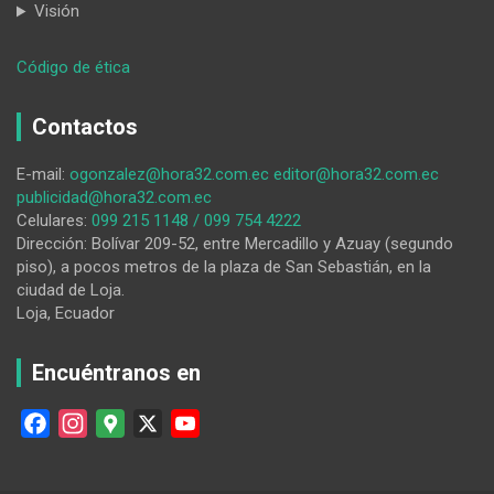
Visión
:
Código de ética
Va
preso
Contactos
10
días
E-mail:
ogonzalez@hora32.com.ec
editor@hora32.com.ec
por
publicidad@hora32.com.ec
agredir
Celulares:
099 215 1148 / 099 754 4222
a
Dirección: Bolívar 209-52, entre Mercadillo y Azuay (segundo
dos
piso), a pocos metros de la plaza de San Sebastián, en la
policías
ciudad de Loja.
Loja, Ecuador
Encuéntranos en
F
I
G
X
Y
a
n
o
o
c
s
o
u