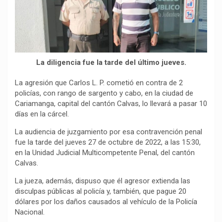
o
p
a
n
t
k
p
m
k
i
r
La diligencia fue la tarde del último jueves.
La agresión que Carlos L. P. cometió en contra de 2
policías, con rango de sargento y cabo, en la ciudad de
Cariamanga, capital del cantón Calvas, lo llevará a pasar 10
días en la cárcel.
La audiencia de juzgamiento por esa contravención penal
fue la tarde del jueves 27 de octubre de 2022, a las 15:30,
en la Unidad Judicial Multicompetente Penal, del cantón
Calvas.
La jueza, además, dispuso que él agresor extienda las
disculpas públicas al policía y, también, que pague 20
dólares por los daños causados al vehículo de la Policía
Nacional.