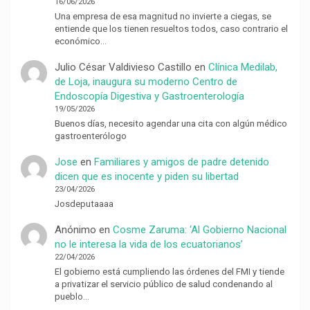
16/06/2026
Una empresa de esa magnitud no invierte a ciegas, se
entiende que los tienen resueltos todos, caso contrario el
económico…
Julio César Valdivieso Castillo
en
Clínica Medilab,
de Loja, inaugura su moderno Centro de
Endoscopía Digestiva y Gastroenterología
19/05/2026
Buenos días, necesito agendar una cita con algún médico
gastroenterólogo
Jose
en
Familiares y amigos de padre detenido
dicen que es inocente y piden su libertad
23/04/2026
Josdeputaaaa
Anónimo
en
Cosme Zaruma: ‘Al Gobierno Nacional
no le interesa la vida de los ecuatorianos’
22/04/2026
El gobierno está cumpliendo las órdenes del FMI y tiende
a privatizar el servicio público de salud condenando al
pueblo…