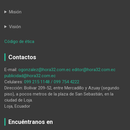
Misión
Visión
:
Código de ética
HORA32
28-
Contactos
10-
2022
E-mail:
ogonzalez@hora32.com.ec
editor@hora32.com.ec
publicidad@hora32.com.ec
Celulares:
099 215 1148 / 099 754 4222
Dirección: Bolívar 209-52, entre Mercadillo y Azuay (segundo
piso), a pocos metros de la plaza de San Sebastián, en la
ciudad de Loja.
Loja, Ecuador
Encuéntranos en