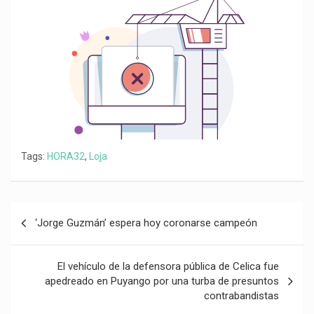
k
p
m
k
i
r
Tags:
HORA32
,
Loja
Navegación
‘Jorge Guzmán’ espera hoy coronarse campeón
de
entradas
El vehículo de la defensora pública de Celica fue
apedreado en Puyango por una turba de presuntos
contrabandistas