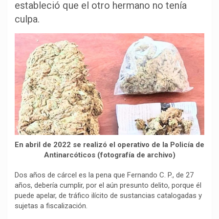
estableció que el otro hermano no tenía
e
t
e
y
p
b
s
g
L
a
culpa.
o
A
r
i
r
o
p
a
n
t
k
p
m
k
i
r
En abril de 2022 se realizó el operativo de la Policía de
Antinarcóticos (fotografía de archivo)
Dos años de cárcel es la pena que Fernando C. P., de 27
años, debería cumplir, por el aún presunto delito, porque él
puede apelar, de tráfico ilícito de sustancias catalogadas y
sujetas a fiscalización.