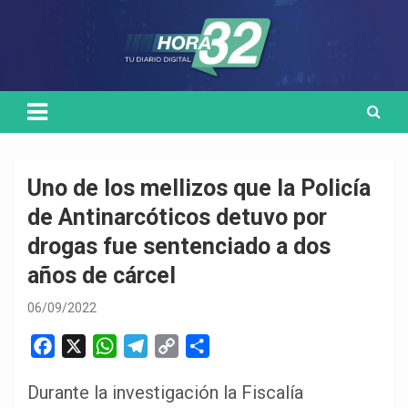
Skip
Medio de comunicación digital
HORA32
to
content
Uno de los mellizos que la Policía
de Antinarcóticos detuvo por
drogas fue sentenciado a dos
años de cárcel
06/09/2022
F
X
W
T
C
C
a
h
e
o
o
Durante la investigación la Fiscalía
c
a
l
p
m