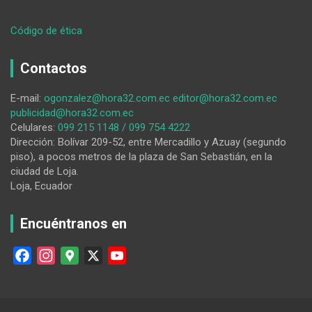
:
Código de ética
Una
niña
Contactos
lojana
logra
E-mail:
ogonzalez@hora32.com.ec
editor@hora32.com.ec
una
publicidad@hora32.com.ec
presea
Celulares:
099 215 1148 / 099 754 4222
de
Dirección: Bolívar 209-52, entre Mercadillo y Azuay (segundo
oro
piso), a pocos metros de la plaza de San Sebastián, en la
en
ciudad de Loja.
certamen
Loja, Ecuador
internacional
Encuéntranos en
F
I
G
X
Y
a
n
o
o
c
s
o
u
e
t
g
T