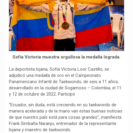
o
p
a
n
t
k
p
m
k
i
r
Sofía Victoria muestra orgullosa la medalla lograda.
La deportista lojana, Sofía Victoria Loor Castillo, se
adjudicó una medalla de oro en el Campeonato
Panamericano Infantil de Taekwondo, de seis a 11 años,
desarrollado en la ciudad de Sogamoso – Colombia, el 11
y 12 de octubre de 2022. Participó
“Ecuador, sin duda, está creciendo en su taekwondo de
manera acelerada y de la mano van estas buenas noticias
de que nuestro país está para cosas grandes”, manifiesta
Frank Simbaña Naranjo, entrenador de la representante
lojana y maestro de taekwondo.