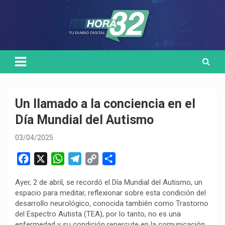
Skip
Medio de comunicación digital
HORA32
to
content
Un llamado a la conciencia en el
Día Mundial del Autismo
03/04/2025
F
X
W
T
C
C
a
h
e
o
o
Ayer, 2 de abril, se recordó el Día Mundial del Autismo, un
c
a
l
p
m
espacio para meditar, reflexionar sobre esta condición del
e
t
e
y
p
desarrollo neurológico, conocida también como Trastorno
b
s
g
L
a
del Espectro Autista (TEA), por lo tanto, no es una
o
A
r
i
r
enfermedad y su condición repercute en la comunicación,