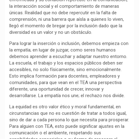
la interacción social y el comportamiento de maneras
o
p
a
n
t
únicas. Realidad que no debe repercutir en la falta de
k
p
m
k
i
comprensión, ni una barrera que aísla a quienes lo viven,
r
llegó el momento de bregar por la inclusión dado que la
diversidad es un valor y no un obstáculo.
Para lograr la inserción o inclusión, debemos empieza con
la empatía; en lugar de juzgar, como seres humanos
debemos aprender a escuchar y adaptar nuestro entorno.
La escuela, el trabajo y los espacios públicos deben ser
accesibles, no solo físicamente, sino emocionalmente.
Esto implica formación para docentes, empleadores y
comunidades, para que vean en el TEA una perspectiva
diferente, una oportunidad de crecer, innovar y
desarrollarse. La empatía nos une; el rechazo nos divide.
La equidad es otro valor ético y moral fundamental, en
circunstancias que no es cuestión de tratar a todos igual,
sino de dar a cada persona lo que necesita para prosperar.
Para alguien con TEA, esto puede significar ajustes en la
comunicación o el ambiente, respetando sus