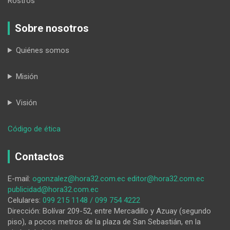
Rostros
Sobre nosotros
Quiénes somos
Misión
Visión
:
Código de ética
Un
llamado
Contactos
a
la
E-mail:
ogonzalez@hora32.com.ec
editor@hora32.com.ec
conciencia
publicidad@hora32.com.ec
en
Celulares:
099 215 1148 / 099 754 4222
el
Dirección: Bolívar 209-52, entre Mercadillo y Azuay (segundo
Día
piso), a pocos metros de la plaza de San Sebastián, en la
Mundial