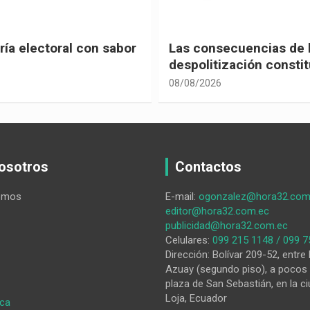
ecuencias de la
Leyes contra la democ
ización constitucional
08/08/2026
osotros
Contactos
omos
E-mail:
ogonzalez@hora32.com
editor@hora32.com.ec
publicidad@hora32.com.ec
Celulares:
099 215 1148 / 099 7
Dirección: Bolívar 209-52, entre 
Azuay (segundo piso), a pocos 
plaza de San Sebastián, en la ci
Loja, Ecuador
:
ica