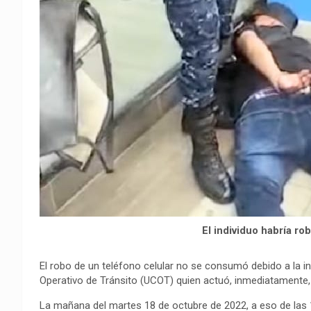
o
A
r
i
r
o
p
a
n
t
k
p
m
k
i
r
El individuo habría ro
El robo de un teléfono celular no se consumó debido a la in
Operativo de Tránsito (UCOT) quien actuó, inmediatamente, 
La mañana del martes 18 de octubre de 2022, a eso de las 