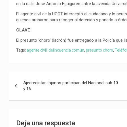
en la calle José Antonio Eguiguren entre la avenida Universi
El agente civil de la UCOT interceptó al ciudadano y lo neut
quienes arribaron para recoger al detenido y ponerlo a órde
CLAVE
El presunto ‘choro’ (ladrón) fue entregado a la Policía que 
Tags:
agente civil
,
delincuencia común
,
presunto choro
,
Teléfo
Navegación
Ajedrecistas lojanos participan del Nacional sub 10
de
y 16
entradas
Deja una respuesta