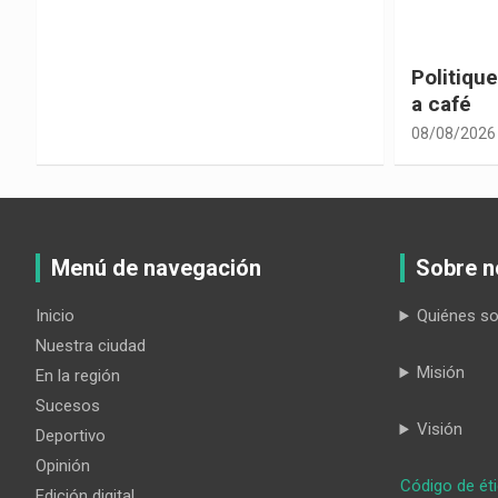
Politiquería electoral con sabor
Las cons
a café
despolit
08/08/2026
08/08/2026
Menú de navegación
Sobre n
Inicio
Quiénes s
Nuestra ciudad
Misión
En la región
Sucesos
Visión
Deportivo
Opinión
Código de ét
Edición digital