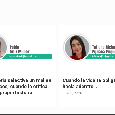
 vida te obliga a mirar
Urnas, democracia y el
entro…
vivir
05/08/2026