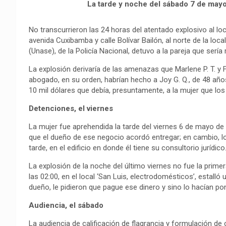
La tarde y noche del sábado 7 de mayo d
No transcurrieron las 24 horas del atentado explosivo al lo
avenida Cuxibamba y calle Bolívar Bailón, al norte de la loc
(Unase), de la Policía Nacional, detuvo a la pareja que sería
La explosión derivaría de las amenazas que Marlene P. T. y F
abogado, en su orden, habrían hecho a Joy G. Q., de 48 años
10 mil dólares que debía, presuntamente, a la mujer que los 
Detenciones, el viernes
La mujer fue aprehendida la tarde del viernes 6 de mayo de 
que el dueño de ese negocio acordó entregar; en cambio, l
tarde, en el edificio en donde él tiene su consultorio jurídico
La explosión de la noche del último viernes no fue la prime
las 02:00, en el local ‘San Luis, electrodomésticos’, estalló
dueño, le pidieron que pague ese dinero y sino lo hacían p
Audiencia, el sábado
La audiencia de calificación de flagrancia y formulación de c