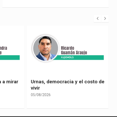
 costo de
El país de las explicaciones
convenientes
05/08/2026
0