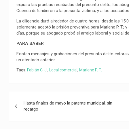
expuso las pruebas recabadas del presunto delito; los abo
Cuenca defendieron a la presunta víctima; y a los acusados,
La diligencia duró alrededor de cuatro horas: desde las 15:0
solamente aceptó la prisión preventiva para Marlene P. T.; y 
días, porque su abogado probó el arraigo laboral y social de
PARA SABER
Existen mensajes y grabaciones del presunto delito extorsi
un atentado anterior.
Tags:
Fabián C. J.
,
Local comercial
,
Marlene P. T.
Navegación
Hasta finales de mayo la patente municipal, sin
de
recargo
entradas