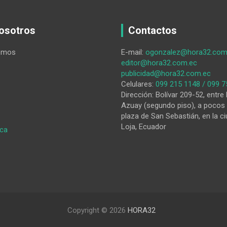
osotros
Contactos
omos
E-mail:
ogonzalez@hora32.com
editor@hora32.com.ec
publicidad@hora32.com.ec
Celulares:
099 215 1148 / 099 7
Dirección: Bolívar 209-52, entre 
Azuay (segundo piso), a pocos 
plaza de San Sebastián, en la ci
Loja, Ecuador
:
ica
Un
abogado
está
implicado
en
la
explosión
Copyright © 2026
HORA32
de
local