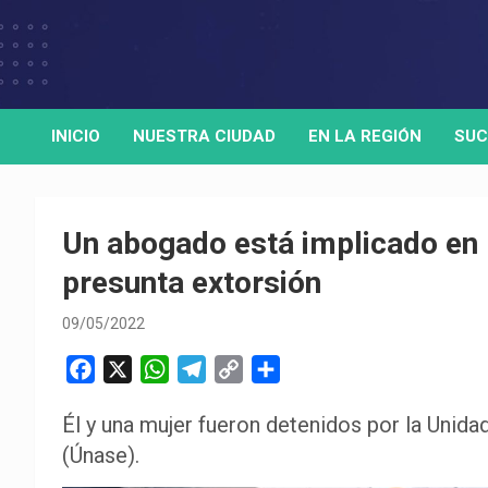
Skip
to
Medio de comunicación digital
HORA32
content
INICIO
NUESTRA CIUDAD
EN LA REGIÓN
SUC
Un abogado está implicado en l
presunta extorsión
09/05/2022
F
X
W
T
C
C
a
h
e
o
o
Él y una mujer fueron detenidos por la Unid
c
a
l
p
m
(Únase).
e
t
e
y
p
b
s
g
L
a