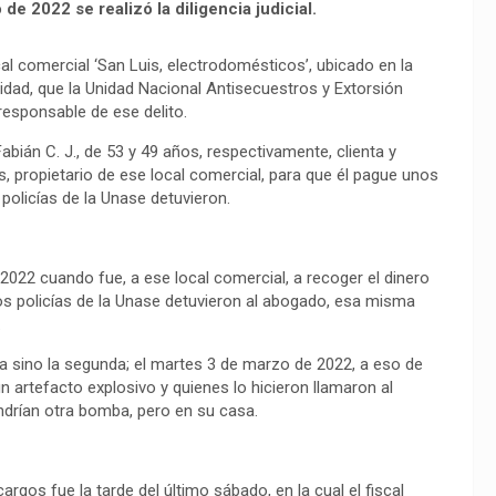
e 2022 se realizó la diligencia judicial.
cal comercial ‘San Luis, electrodomésticos’, ubicado en la
alidad, que la Unidad Nacional Antisecuestros y Extorsión
 responsable de ese delito.
abián C. J., de 53 y 49 años, respectivamente, clienta y
, propietario de ese local comercial, para que él pague unos
policías de la Unase detuvieron.
2022 cuando fue, a ese local comercial, a recoger el dinero
os policías de la Unase detuvieron al abogado, esa misma
.
ra sino la segunda; el martes 3 de marzo de 2022, a eso de
 un artefacto explosivo y quienes lo hicieron llamaron al
ondrían otra bomba, pero en su casa.
argos fue la tarde del último sábado, en la cual el fiscal