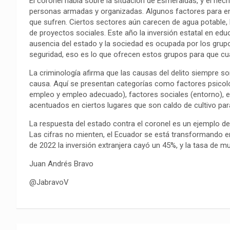
El coronel habla sobre la situación de Esmeraldas, y el hec
o
p
a
n
t
personas armadas y organizadas. Algunos factores para en
k
p
m
k
i
que sufren. Ciertos sectores aún carecen de agua potable, luz
r
de proyectos sociales. Este año la inversión estatal en edu
ausencia del estado y la sociedad es ocupada por los grupo
seguridad, eso es lo que ofrecen estos grupos para que cua
La criminología afirma que las causas del delito siempre so
causa. Aquí se presentan categorías como factores psicoló
empleo y empleo adecuado), factores sociales (entorno), en
acentuados en ciertos lugares que son caldo de cultivo par
La respuesta del estado contra el coronel es un ejemplo de l
Las cifras no mienten, el Ecuador se está transformando en 
de 2022 la inversión extranjera cayó un 45%, y la tasa de m
Juan Andrés Bravo
@JabravoV