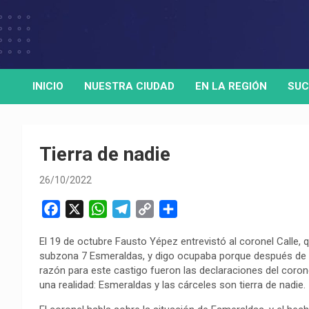
Skip
to
Medio de comunicación digital
HORA32
content
INICIO
NUESTRA CIUDAD
EN LA REGIÓN
SUC
Tierra de nadie
26/10/2022
F
X
W
T
C
C
a
h
e
o
o
El 19 de octubre Fausto Yépez entrevistó al coronel Calle,
c
a
l
p
m
subzona 7 Esmeraldas, y digo ocupaba porque después de la
e
t
e
y
p
razón para este castigo fueron las declaraciones del coron
b
s
g
L
a
una realidad: Esmeraldas y las cárceles son tierra de nadie.
o
A
r
i
r