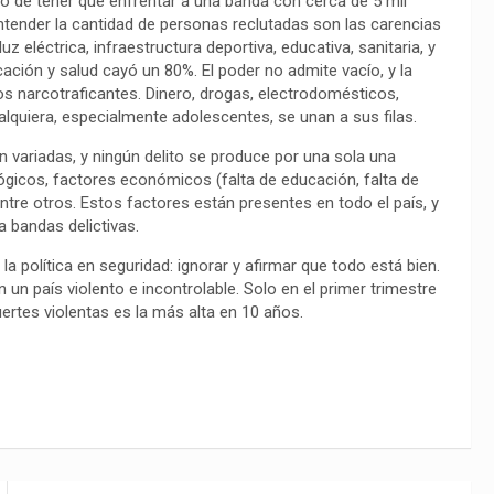
ho de tener que enfrentar a una banda con cerca de 5 mil
tender la cantidad de personas reclutadas son las carencias
 eléctrica, infraestructura deportiva, educativa, sanitaria, y
cación y salud cayó un 80%. El poder no admite vacío, y la
s narcotraficantes. Dinero, drogas, electrodomésticos,
lquiera, especialmente adolescentes, se unan a sus filas.
n variadas, y ningún delito se produce por una sola una
gicos, factores económicos (falta de educación, falta de
tre otros. Estos factores están presentes en todo el país, y
a bandas delictivas.
a política en seguridad: ignorar y afirmar que todo está bien.
un país violento e incontrolable. Solo en el primer trimestre
uertes violentas es la más alta en 10 años.