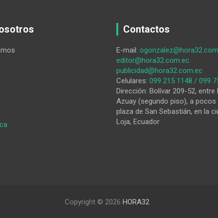
osotros
Contactos
omos
E-mail:
ogonzalez@hora32.com
editor@hora32.com.ec
publicidad@hora32.com.ec
Celulares:
099 215 1148 / 099 7
Dirección: Bolívar 209-52, entre 
Azuay (segundo piso), a pocos 
plaza de San Sebastián, en la ci
Loja, Ecuador
:
ica
Tierra
de
nadie
Copyright © 2026
HORA32