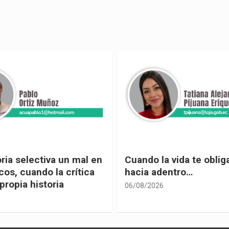
 vida te obliga a mirar
Urnas, democracia y el
entro…
vivir
05/08/2026