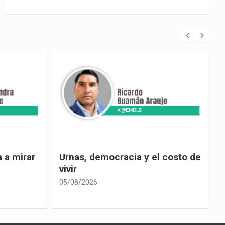
 costo de
El país de las explicaciones
convenientes
05/08/2026
0