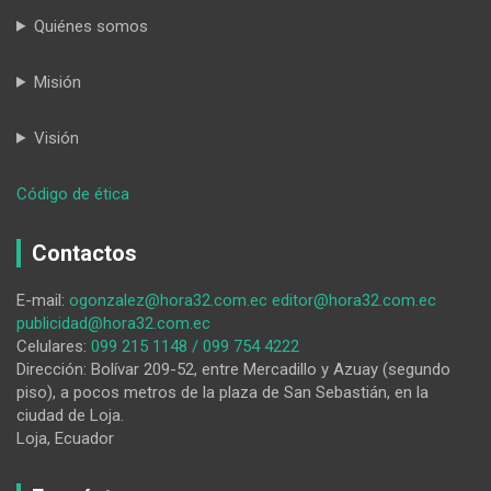
Quiénes somos
Misión
Visión
:
Código de ética
Homenaje
al
Contactos
maestro
Gerardo
E-mail:
ogonzalez@hora32.com.ec
editor@hora32.com.ec
Guevara
publicidad@hora32.com.ec
Celulares:
099 215 1148 / 099 754 4222
Dirección: Bolívar 209-52, entre Mercadillo y Azuay (segundo
piso), a pocos metros de la plaza de San Sebastián, en la
ciudad de Loja.
Loja, Ecuador