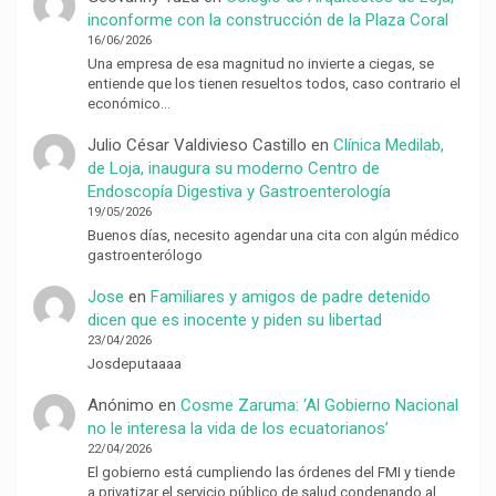
inconforme con la construcción de la Plaza Coral
16/06/2026
Una empresa de esa magnitud no invierte a ciegas, se
entiende que los tienen resueltos todos, caso contrario el
económico…
Julio César Valdivieso Castillo
en
Clínica Medilab,
de Loja, inaugura su moderno Centro de
Endoscopía Digestiva y Gastroenterología
19/05/2026
Buenos días, necesito agendar una cita con algún médico
gastroenterólogo
Jose
en
Familiares y amigos de padre detenido
dicen que es inocente y piden su libertad
23/04/2026
Josdeputaaaa
Anónimo
en
Cosme Zaruma: ‘Al Gobierno Nacional
no le interesa la vida de los ecuatorianos’
22/04/2026
El gobierno está cumpliendo las órdenes del FMI y tiende
a privatizar el servicio público de salud condenando al