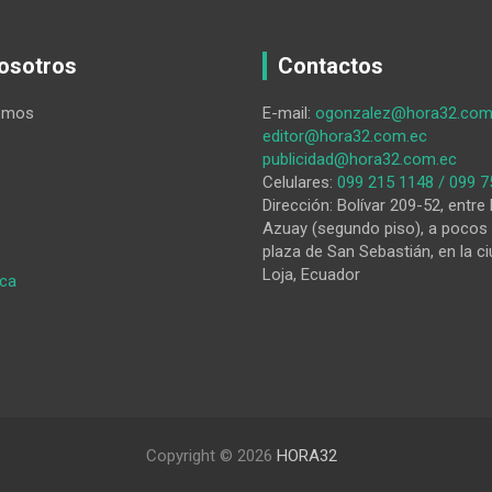
osotros
Contactos
omos
E-mail:
ogonzalez@hora32.com
editor@hora32.com.ec
publicidad@hora32.com.ec
Celulares:
099 215 1148 / 099 7
Dirección: Bolívar 209-52, entre 
Azuay (segundo piso), a pocos 
plaza de San Sebastián, en la ci
Loja, Ecuador
:
ica
Autoridad
recoge
necesidades
de
sus
compañeros
policías
Copyright © 2026
HORA32