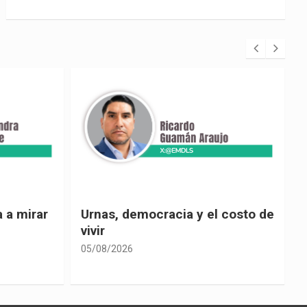
 costo de
El país de las explicaciones
convenientes
05/08/2026
0