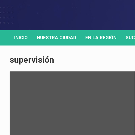
Skip
to
Medio de comunicación digital
HORA32
content
INICIO
NUESTRA CIUDAD
EN LA REGIÓN
SUC
supervisión