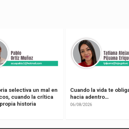
 vida te obliga a mirar
Urnas, democracia y el
entro…
vivir
05/08/2026