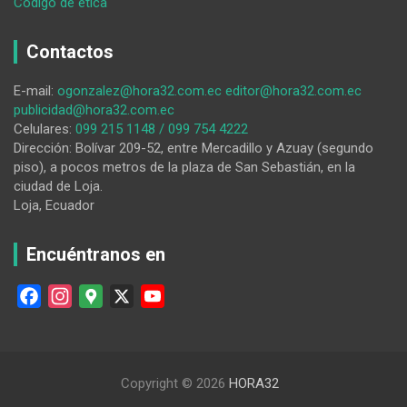
:
Código de ética
Cédula,
mascarilla,
Contactos
alcohol
y
E-mail:
ogonzalez@hora32.com.ec
editor@hora32.com.ec
esfero,
publicidad@hora32.com.ec
indispensables
Celulares:
099 215 1148 / 099 754 4222
para
Dirección: Bolívar 209-52, entre Mercadillo y Azuay (segundo
sufragar
piso), a pocos metros de la plaza de San Sebastián, en la
ciudad de Loja.
Loja, Ecuador
Encuéntranos en
F
I
G
X
Y
a
n
o
o
c
s
o
u
e
t
g
T
Copyright © 2026
HORA32
b
a
l
u