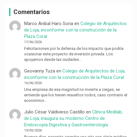
Comentarios
Marco Anibal Haro Soria
en
Colegio de Arquitectos
de Loja, inconforme con la construcción de la
Plaza Coral
17/06/2026
Felicitaciones por la defensa de los impacto que podría
ocasionar este proyecto de inversión privada. Los
apoyamos desde las ciudades…
Geovanny Tuza
en
Colegio de Arquitectos de Loja,
inconforme con la construcción de la Plaza Coral
16/06/2026
Una empresa de esa magnitud no invierte a ciegas, se
entiende que los tienen resueltos todos, caso contrario el
económico…
Julio César Valdivieso Castillo
en
Clínica Medilab,
de Loja, inaugura su moderno Centro de
Endoscopía Digestiva y Gastroenterología
19/05/2026
Buenos días, necesito agendar una cita con algún médico