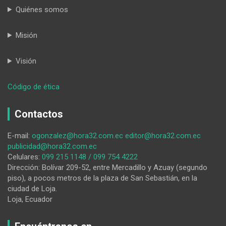
Quiénes somos
Misión
Visión
:
Código de ética
Éxitos
para
Contactos
José
Antonio
E-mail:
ogonzalez@hora32.com.ec
editor@hora32.com.ec
Kast
publicidad@hora32.com.ec
Celulares:
099 215 1148 / 099 754 4222
Dirección: Bolívar 209-52, entre Mercadillo y Azuay (segundo
piso), a pocos metros de la plaza de San Sebastián, en la
ciudad de Loja.
Loja, Ecuador