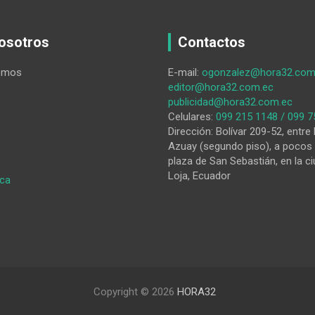
osotros
Contactos
omos
E-mail:
ogonzalez@hora32.com
editor@hora32.com.ec
publicidad@hora32.com.ec
Celulares:
099 215 1148 / 099 7
Dirección: Bolívar 209-52, entre 
Azuay (segundo piso), a pocos 
plaza de San Sebastián, en la ci
Loja, Ecuador
:
ica
Un
proyecto
preserva
el
patrimonio
arqueológico
de
Copyright © 2026
HORA32
Quilanga