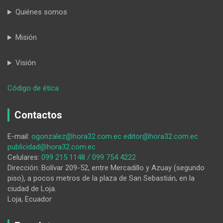
Quiénes somos
Misión
Visión
:
Código de ética
En
Loja,
Contactos
las
Leyendas
E-mail:
ogonzalez@hora32.com.ec
editor@hora32.com.ec
del
publicidad@hora32.com.ec
Teatro
Celulares:
099 215 1148 / 099 754 4222
Bolívar
Dirección: Bolívar 209-52, entre Mercadillo y Azuay (segundo
cobran
piso), a pocos metros de la plaza de San Sebastián, en la
vida
ciudad de Loja.
Loja, Ecuador