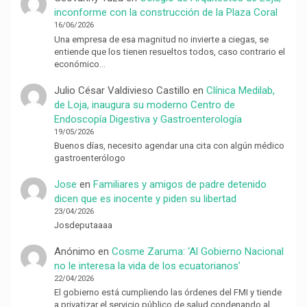
inconforme con la construcción de la Plaza Coral
16/06/2026
Una empresa de esa magnitud no invierte a ciegas, se
entiende que los tienen resueltos todos, caso contrario el
económico…
Julio César Valdivieso Castillo
en
Clínica Medilab,
de Loja, inaugura su moderno Centro de
Endoscopía Digestiva y Gastroenterología
19/05/2026
Buenos días, necesito agendar una cita con algún médico
gastroenterólogo
Jose
en
Familiares y amigos de padre detenido
dicen que es inocente y piden su libertad
23/04/2026
Josdeputaaaa
Anónimo
en
Cosme Zaruma: ‘Al Gobierno Nacional
no le interesa la vida de los ecuatorianos’
22/04/2026
El gobierno está cumpliendo las órdenes del FMI y tiende
a privatizar el servicio público de salud condenando al