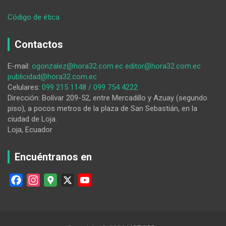
:
Código de ética
Los
siniestros
Contactos
de
tránsito
E-mail:
ogonzalez@hora32.com.ec
editor@hora32.com.ec
se
publicidad@hora32.com.ec
tornan
Celulares:
099 215 1148 / 099 754 4222
recurrentes
Dirección: Bolívar 209-52, entre Mercadillo y Azuay (segundo
en
piso), a pocos metros de la plaza de San Sebastián, en la
la
ciudad de Loja.
ciudad
Loja, Ecuador
de
Loja
Encuéntranos en
F
I
G
X
Y
a
n
o
o
c
s
o
u
e
t
g
T