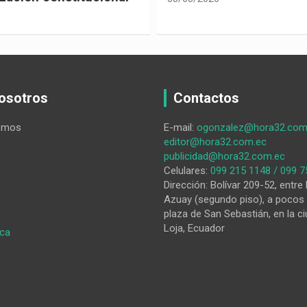
osotros
Contactos
omos
E-mail:
ogonzalez@hora32.com
editor@hora32.com.ec
publicidad@hora32.com.ec
Celulares:
099 215 1148 / 099 7
Dirección: Bolívar 209-52, entre 
Azuay (segundo piso), a pocos 
plaza de San Sebastián, en la ci
Loja, Ecuador
:
ica
HORA32
03-
04-
2026