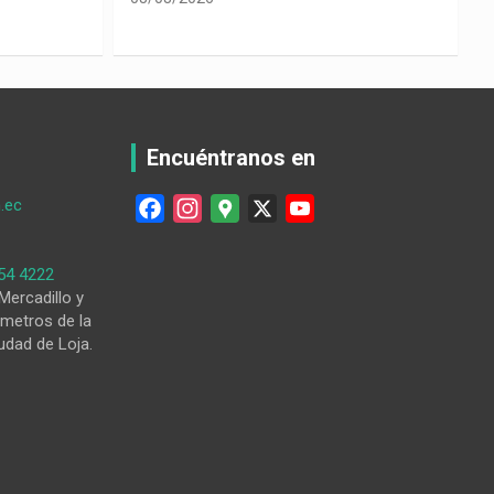
0
Encuéntranos en
.ec
F
I
G
X
Y
a
n
o
o
c
s
o
u
54 4222
e
t
g
T
Mercadillo y
metros de la
b
a
l
u
udad de Loja.
o
g
e
b
o
r
M
e
k
a
a
m
p
s