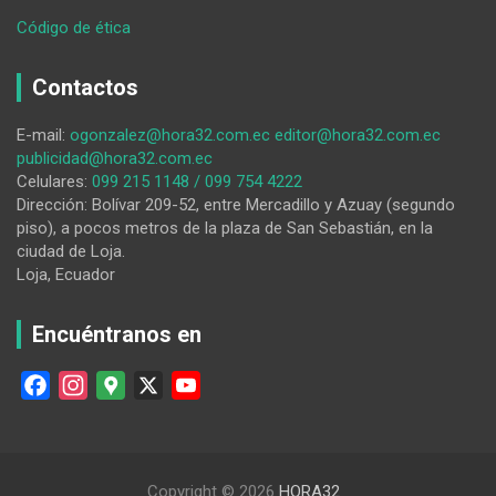
:
Código de ética
Paúl
Cueva,
Contactos
‘con
ideas
E-mail:
ogonzalez@hora32.com.ec
editor@hora32.com.ec
y
publicidad@hora32.com.ec
proyectos’,
Celulares:
099 215 1148 / 099 754 4222
aspira
Dirección: Bolívar 209-52, entre Mercadillo y Azuay (segundo
a
piso), a pocos metros de la plaza de San Sebastián, en la
la
ciudad de Loja.
alcaldía
Loja, Ecuador
del
cantón
Loja
Encuéntranos en
F
I
G
X
Y
a
n
o
o
c
s
o
u
e
t
g
T
Copyright © 2026
HORA32