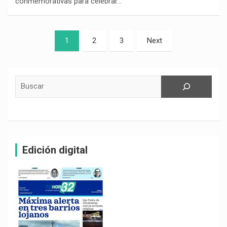
conmemorativas para celebrar…
Paginación
1
2
3
Next
de
entradas
Buscar
Edición digital