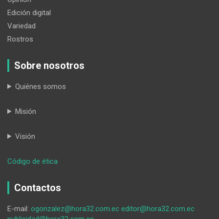
Edición digital
Variedad
Rostros
Sobre nosotros
Quiénes somos
Misión
Visión
:
Código de ética
El
Fiavl
Contactos
invita
a
E-mail:
ogonzalez@hora32.com.ec
editor@hora32.com.ec
presentar
publicidad@hora32.com.ec